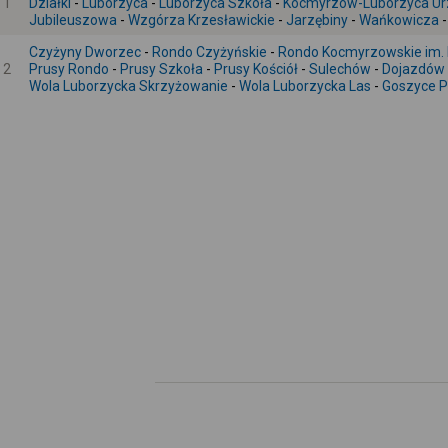
1
Działki
-
Luborzyca
-
Luborzyca Szkoła
-
Kocmyrzów-Luborzyca Ur
Jubileuszowa
-
Wzgórza Krzesławickie
-
Jarzębiny
-
Wańkowicza
Czyżyny Dworzec
-
Rondo Czyżyńskie
-
Rondo Kocmyrzowskie im. 
2
Prusy Rondo
-
Prusy Szkoła
-
Prusy Kościół
-
Sulechów
-
Dojazdów
Wola Luborzycka Skrzyżowanie
-
Wola Luborzycka Las
-
Goszyce 