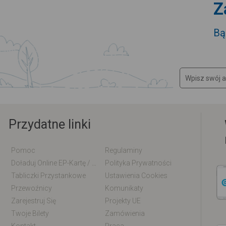
Z
Bą
Przydatne linki
Pomoc
Regulaminy
Doładuj Online EP-Kartę / EM-Kartę
Polityka Prywatności
Tabliczki Przystankowe
Ustawienia Cookies
Przewoźnicy
Komunikaty
Zarejestruj Się
Projekty UE
Twoje Bilety
Zamówienia