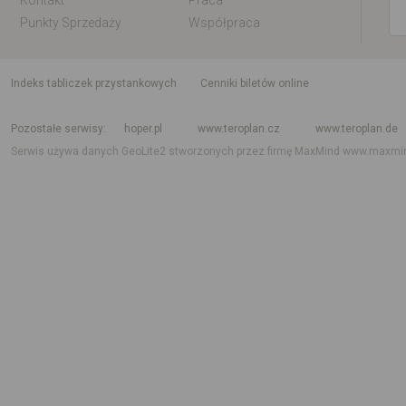
Kontakt
Praca
Punkty Sprzedaży
Współpraca
indeks tabliczek przystankowych
Cenniki biletów online
Rozkład jazdy krajowy i międzynarodowy
Rozkład jazdy autobusów
Rozk
Pozostałe serwisy
hoper.pl
www.teroplan.cz
www.teroplan.de
Serwis używa danych GeoLite2 stworzonych przez firmę MaxMind
www.maxmi