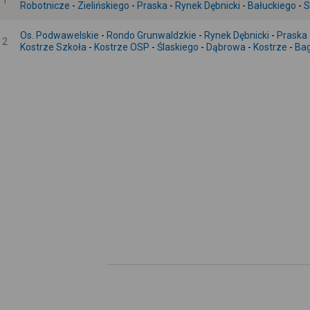
1
Robotnicze
-
Zielińskiego
-
Praska
-
Rynek Dębnicki
-
Bałuckiego
-
S
Os. Podwawelskie
-
Rondo Grunwaldzkie
-
Rynek Dębnicki
-
Praska
2
Kostrze Szkoła
-
Kostrze OSP
-
Ślaskiego
-
Dąbrowa
-
Kostrze
-
Ba