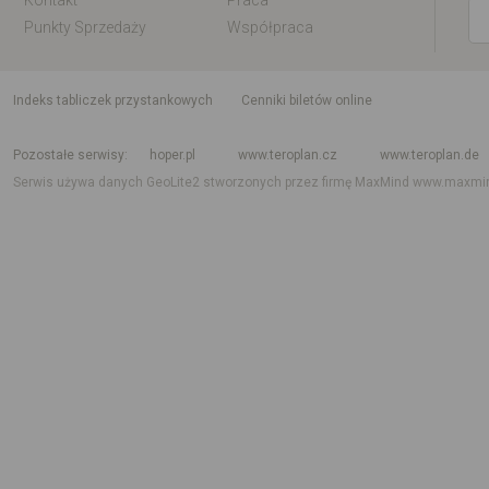
Kontakt
Praca
Punkty Sprzedaży
Współpraca
indeks tabliczek przystankowych
Cenniki biletów online
Rozkład jazdy krajowy i międzynarodowy
Rozkład jazdy autobusów
Rozk
Pozostałe serwisy
hoper.pl
www.teroplan.cz
www.teroplan.de
Serwis używa danych GeoLite2 stworzonych przez firmę MaxMind
www.maxmi