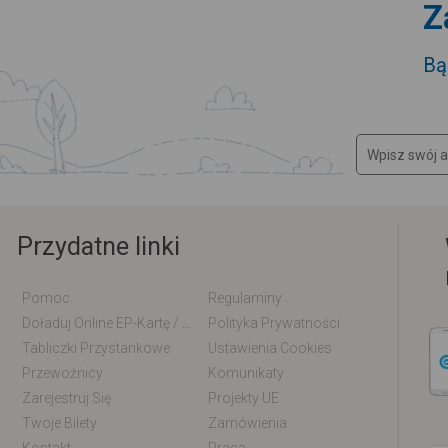
Z
Bą
Przydatne linki
Pomoc
Regulaminy
Doładuj Online EP-Kartę / EM-Kartę
Polityka Prywatności
Tabliczki Przystankowe
Ustawienia Cookies
Przewoźnicy
Komunikaty
Zarejestruj Się
Projekty UE
Twoje Bilety
Zamówienia