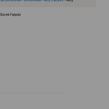
Las Borkowski
-
Borkowska
-
Kliny Zacisze
- Kliny
+
-
- Borek Fałęcki