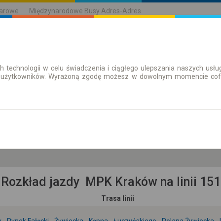
karowe
Międzynarodowe Busy Adres-Adres
h technologii w celu świadczenia i ciągłego ulepszania naszych us
| Bilety
Bilety okresowe
 użytkowników. Wyrażoną zgodę możesz w dowolnym momencie cofną
so. 8 sie.
-- : --
Rozkład jazdy MPK Kraków na linii 151
Trasa linii