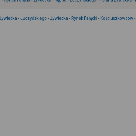
y
-
Rynek Fałęcki
-
Żywiecka
-
Kępna
-
Łuczyńskiego
-
Polana Żywiecka
-
Żywiecka
-
Łuczyńskiego
-
Żywiecka
-
Rynek Fałęcki
-
Kościuszkowców