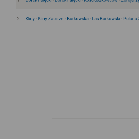
1
Borek Fałęcki
-
Borek Fałęcki
-
Kościuszkowców
-
Zbrojarz
2
Kliny
-
Kliny Zacisze
-
Borkowska
-
Las Borkowski
-
Polana 