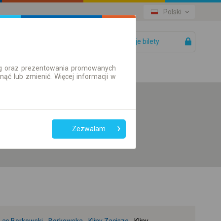
Polski
Twoje bilety
Pomoc
ług oraz prezentowania promowanych
ć lub zmienić. Więcej informacji w
Preferuj bez
przesiadek
Zezwalam
Tylko bilet online