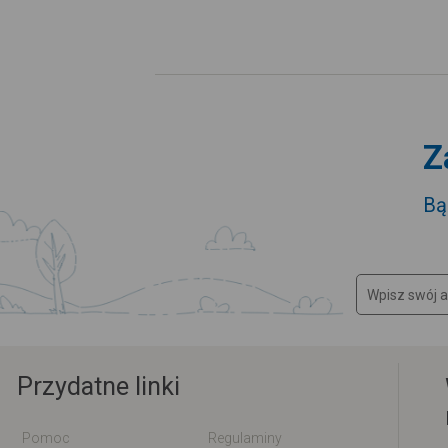
Z
Bą
Przydatne linki
Pomoc
Regulaminy