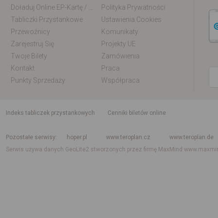
Doładuj Online EP-Kartę / EM-Kartę
Polityka Prywatności
Tabliczki Przystankowe
Ustawienia Cookies
Przewoźnicy
Komunikaty
Zarejestruj Się
Projekty UE
Twoje Bilety
Zamówienia
Kontakt
Praca
Punkty Sprzedaży
Współpraca
indeks tabliczek przystankowych
Cenniki biletów online
Rozkład jazdy krajowy i międzynarodowy
Rozkład jazdy autobusów
Rozk
Pozostałe serwisy
hoper.pl
www.teroplan.cz
www.teroplan.de
Serwis używa danych GeoLite2 stworzonych przez firmę MaxMind
www.maxmi