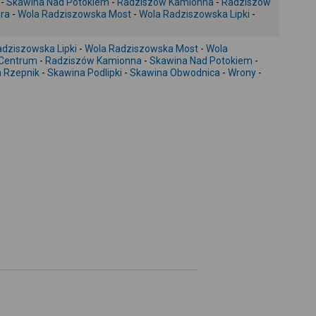
-
Skawina Nad Potokiem
-
Radziszów Kamionna
-
Radziszów
ra
-
Wola Radziszowska Most
-
Wola Radziszowska Lipki
-
+
-
dziszowska Lipki
-
Wola Radziszowska Most
-
Wola
Centrum
-
Radziszów Kamionna
-
Skawina Nad Potokiem
-
 Rzepnik
-
Skawina Podlipki
-
Skawina Obwodnica
-
Wrony
-