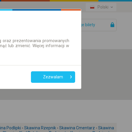
Polski
Twoje bilety
Pomoc
ług oraz prezentowania promowanych
ć lub zmienić. Więcej informacji w
Preferuj bez
przesiadek
Zezwalam
Tylko bilet online
na Podlipki
-
Skawina Rzepnik
-
Skawina Cmentarz
-
Skawina