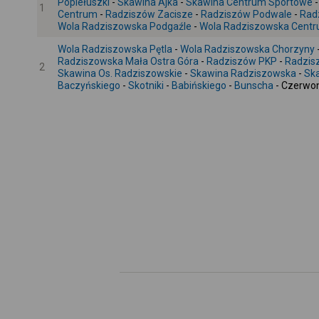
Popiełuszki
-
Skawina Ajka
-
Skawina Centrum Sportowe
1
Centrum
-
Radziszów Zacisze
-
Radziszów Podwale
-
Rad
Wola Radziszowska Podgaźle
-
Wola Radziszowska Cent
Wola Radziszowska Pętla
-
Wola Radziszowska Chorzyny
Radziszowska Mała Ostra Góra
-
Radziszów PKP
-
Radzis
2
Skawina Os. Radziszowskie
-
Skawina Radziszowska
-
Sk
Baczyńskiego
-
Skotniki
-
Babińskiego
-
Bunscha
- Czerwo