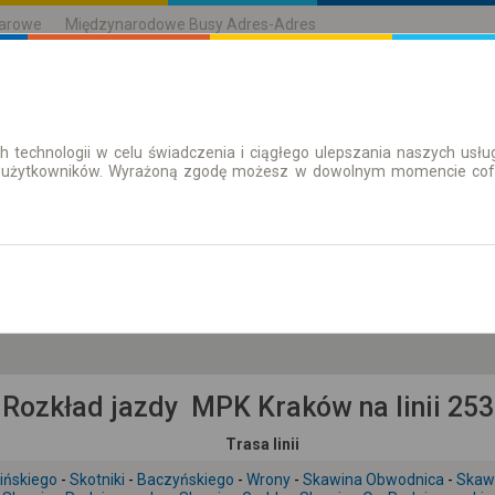
karowe
Międzynarodowe Busy Adres-Adres
h technologii w celu świadczenia i ciągłego ulepszania naszych us
| Bilety
Bilety okresowe
 użytkowników. Wyrażoną zgodę możesz w dowolnym momencie cofną
cz. 6 sie.
-- : --
Rozkład jazdy MPK Kraków na linii 253
Trasa linii
ińskiego
-
Skotniki
-
Baczyńskiego
-
Wrony
-
Skawina Obwodnica
-
Skawi