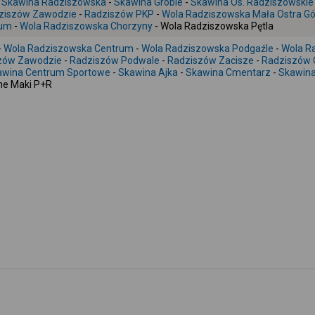
-
Skawina Radziszowska
-
Skawina Groble
-
Skawina Os. Radziszowskie
ziszów Zawodzie
-
Radziszów PKP
-
Wola Radziszowska Mała Ostra Gó
rum
-
Wola Radziszowska Chorzyny
- Wola Radziszowska Pętla
-
Wola Radziszowska Centrum
-
Wola Radziszowska Podgaźle
-
Wola Ra
zów Zawodzie
-
Radziszów Podwale
-
Radziszów Zacisze
-
Radziszów 
awina Centrum Sportowe
-
Skawina Ajka
-
Skawina Cmentarz
-
Skawina
ne Maki P+R