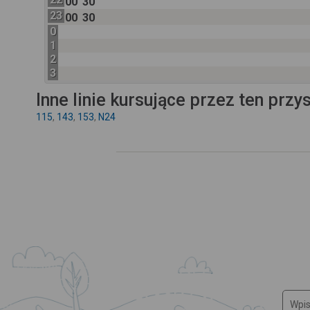
00
30
23
00
30
0
1
2
3
Inne linie kursujące przez ten przy
115
,
143
,
153
,
N24