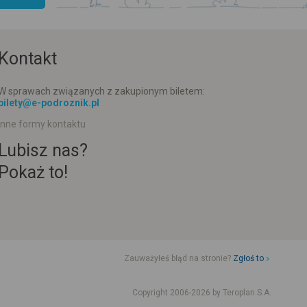
Kontakt
W sprawach związanych z zakupionym biletem:
bilety@e-podroznik.pl
Inne formy kontaktu
Lubisz nas?
Pokaż to!
Zauważyłeś błąd na stronie?
Zgłoś to
d jazdy komunikacji miejskiej
Rozkład jazdy busów od adresu-adresu
Copyright 2006-2026 by Teroplan S.A.