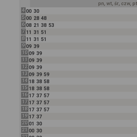
pn, wt, śr, czw, p
4
00
30
5
00
28
48
6
08
21
38
53
7
11
31
51
8
11
31
51
9
09
39
10
09
39
11
09
39
12
09
39
13
09
39
59
14
18
38
58
15
18
38
58
16
17
37
57
17
17
37
57
18
17
37
57
19
17
37
20
01
30
21
00
30
22