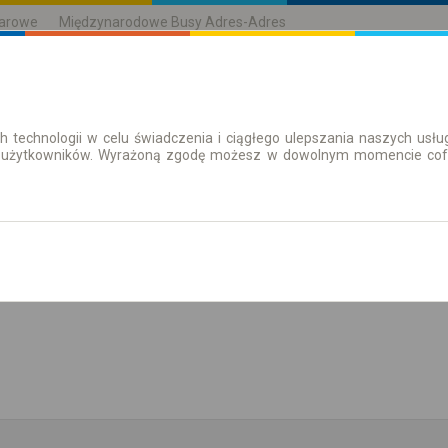
karowe
Międzynarodowe Busy Adres-Adres
h technologii w celu świadczenia i ciągłego ulepszania naszych us
| Bilety
Bilety okresowe
 użytkowników. Wyrażoną zgodę możesz w dowolnym momencie cofną
aż rozkład