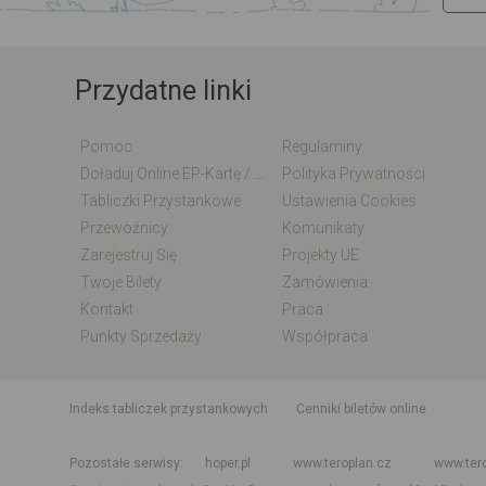
Przydatne linki
Pomoc
Regulaminy
Doładuj Online EP-Kartę / EM-Kartę
Polityka Prywatności
Tabliczki Przystankowe
Ustawienia Cookies
Przewoźnicy
Komunikaty
Zarejestruj Się
Projekty UE
Twoje Bilety
Zamówienia
Kontakt
Praca
Punkty Sprzedaży
Współpraca
indeks tabliczek przystankowych
Cenniki biletów online
Rozkład jazdy krajowy i międzynarodowy
Rozkład jazdy autobusó
Pozostałe serwisy
hoper.pl
www.teroplan.cz
www.ter