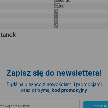
00
30
23
00
0
1
2
3
stanek
Zapisz się do newslettera!
Bądź na bieżąco z nowościami i promocjami
oraz otrzymaj
kod promocyjny
Zapisz się