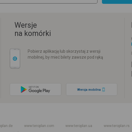
Wersje
na komórki
Pobierz aplikację lub skorzystaj z wersji
mobilnej, by mieć bilety zawsze pod ręką
Wersja mobilna
w
Rozkład jazdy PKP
Rozkład jazdy autokarów międzynarodowych
Rozkła
oplan.de
www.teroplan.com
www.teroplan.ua
www.teroplan.rs