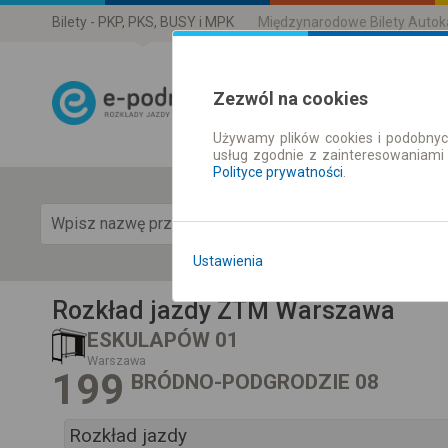
Bilety - PKP, PKS, BUSY i MPK
Międzynarodowe Bilety Auto
Zezwól na cookies
Używamy plików cookies i podobnyc
Rozkład Jazdy 
usług zgodnie z zainteresowaniami
Polityce prywatności
.
Pok
Ustawienia
Rozkład jazdy ZTM Warszawa
ESKULAPÓW 01
Warszawa
199
BRÓDNO-PODGRODZIE 08
Rozkład jazdy