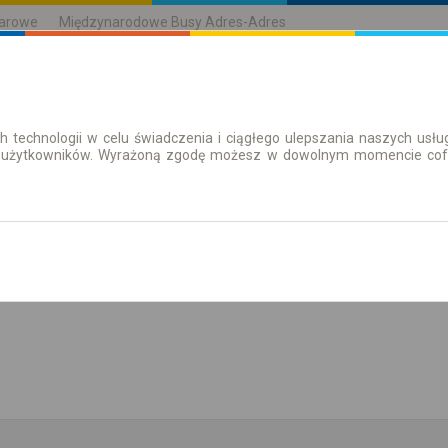
karowe
Międzynarodowe Busy Adres-Adres
h technologii w celu świadczenia i ciągłego ulepszania naszych us
| Bilety
Bilety okresowe
 użytkowników. Wyrażoną zgodę możesz w dowolnym momencie cofną
aż rozkład