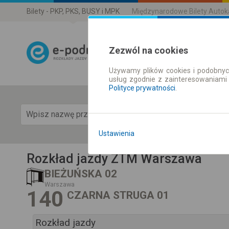
Bilety - PKP, PKS, BUSY i MPK
Międzynarodowe Bilety Auto
Zezwól na cookies
Używamy plików cookies i podobnyc
Rozkład Jazdy 
usług zgodnie z zainteresowaniami
Polityce prywatności
.
Pok
Ustawienia
Rozkład jazdy ZTM Warszawa
BIEŻUŃSKA 02
Warszawa
140
CZARNA STRUGA 01
Rozkład jazdy