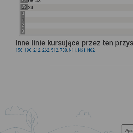
08
43
23
23
0
1
2
3
Inne linie kursujące przez ten przy
156
,
190
,
212
,
262
,
512
,
738
,
N11
,
N61
,
N62