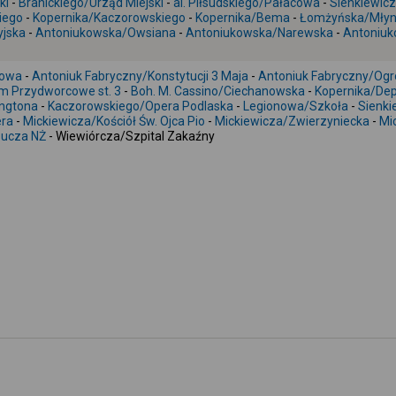
ki
-
Branickiego/Urząd Miejski
-
al. Piłsudskiego/Pałacowa
-
Sienkiewic
iego
-
Kopernika/Kaczorowskiego
-
Kopernika/Bema
-
Łomżyńska/Mły
yjska
-
Antoniukowska/Owsiana
-
Antoniukowska/Narewska
-
Antoniuk
jowa
-
Antoniuk Fabryczny/Konstytucji 3 Maja
-
Antoniuk Fabryczny/Ogr
m Przydworcowe st. 3
-
Boh. M. Cassino/Ciechanowska
-
Kopernika/De
ngtona
-
Kaczorowskiego/Opera Podlaska
-
Legionowa/Szkoła
-
Sienki
era
-
Mickiewicza/Kościół Św. Ojca Pio
-
Mickiewicza/Zwierzyniecka
-
Mi
sucza NŻ
- Wiewiórcza/Szpital Zakaźny