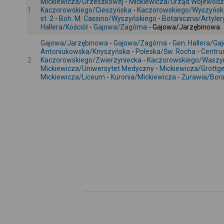
Mickiewicza/Orzeszkowej
-
Mickiewicza/Urząd Wojewódz
1
Kaczorowskiego/Cieszyńska
-
Kaczorowskiego/Wyszyńsk
st. 2
-
Boh. M. Cassino/Wyszyńskiego
-
Botaniczna/Artyler
Hallera/Kościół
-
Gajowa/Zagórna
- Gajowa/Jarzębinowa
Gajowa/Jarzębinowa
-
Gajowa/Zagórna
-
Gen. Hallera/Ga
Antoniukowska/Knyszyńska
-
Poleska/Św. Rocha
-
Centru
2
Kaczorowskiego/Zwierzyniecka
-
Kaczorowskiego/Waszy
Mickiewicza/Uniwersytet Medyczny
-
Mickiewicza/Grottg
Mickiewicza/Liceum
-
Kuronia/Mickiewicza
-
Żurawia/Bor