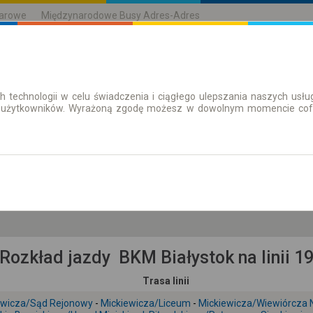
karowe
Międzynarodowe Busy Adres-Adres
h technologii w celu świadczenia i ciągłego ulepszania naszych us
| Bilety
Bilety okresowe
 użytkowników. Wyrażoną zgodę możesz w dowolnym momencie cofną
so. 8 sie.
-- : --
Rozkład jazdy BKM Białystok na linii 1
Trasa linii
ewicza/Sąd Rejonowy
-
Mickiewicza/Liceum
-
Mickiewicza/Wiewiórcza 