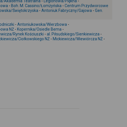
za/Akademia Teatralna
-
Legionowa/Piękna
-
nowa
-
Boh. M. Cassino/Łomżyńska
-
Centrum Przydworcowe
+
owska/Świętokrzyska
-
Antoniuk Fabryczny/Gajowa
-
Gen.
-
odniczki
-
Antoniukowska/Wierzbowa
-
powa NŻ
-
Kopernika/Osiedle Bema
-
ewicza/Rynek Kościuszki
-
al. Piłsudskiego/Sienkiewicza
-
ckiewicza/Ciołkowskiego NŻ
-
Mickiewicza/Wiewiórcza NŻ
-