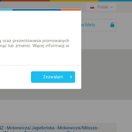
Polski
Twoje bilety
Pomoc
ług oraz prezentowania promowanych
ć lub zmienić. Więcej informacji w
Preferuj bez
przesiadek
Zezwalam
Tylko bilet online
9
NŻ
-
Mickiewicza/Jagiellońska
-
Mickiewicza/Miłosza
-