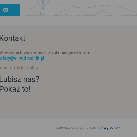
Kontakt
W sprawach związanych z zakupionym biletem:
bilety@e-podroznik.pl
Inne formy kontaktu
Lubisz nas?
Pokaż to!
Zauważyłeś błąd na stronie?
Zgłoś to
d jazdy komunikacji miejskiej
Rozkład jazdy busów od adresu-adresu