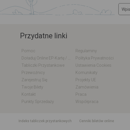
Przydatne linki
Pomoc
Regulaminy
Doładuj Online EP-Kartę / EM-Kartę
Polityka Prywatności
Tabliczki Przystankowe
Ustawienia Cookies
Przewoźnicy
Komunikaty
Zarejestruj Się
Projekty UE
Twoje Bilety
Zamówienia
Kontakt
Praca
Punkty Sprzedaży
Współpraca
indeks tabliczek przystankowych
Cenniki biletów online
Rozkład jazdy krajowy i międzynarodowy
Rozkład jazdy autobusó