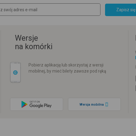
Zapisz się
Wersje
na komórki
Pobierz aplikację lub skorzystaj z wersji
mobilnej, by mieć bilety zawsze pod ręką
Wersja mobilna
w
Rozkład jazdy PKP
Rozkład jazdy autokarów międzynarodowych
Rozkła