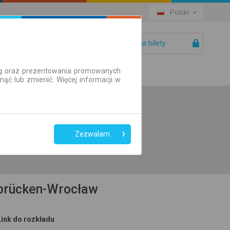
Polski
Twoje bilety
Pomoc
ług oraz prezentowania promowanych
ć lub zmienić. Więcej informacji w
Preferuj bez
przesiadek
Zezwalam
Tylko bilet online
rbrücken-Wrocław
Link do rozkładu