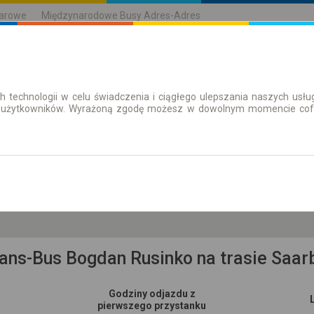
karowe
Międzynarodowe Busy Adres-Adres
h technologii w celu świadczenia i ciągłego ulepszania naszych us
| Bilety
Bilety okresowe
 użytkowników. Wyrażoną zgodę możesz w dowolnym momencie cofną
so. 8 sie.
-- : --
śląskie, pow. m. Wrocław, gm. M. Wrocław
rans-Bus Bogdan Rusinko na trasie Saa
Godziny odjazdu z
pierwszego przystanku