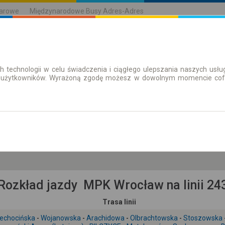
karowe
Międzynarodowe Busy Adres-Adres
h technologii w celu świadczenia i ciągłego ulepszania naszych us
| Bilety
Bilety okresowe
 użytkowników. Wyrażoną zgodę możesz w dowolnym momencie cofną
so. 8 sie.
-- : --
Rozkład jazdy MPK Wrocław na linii 24
Trasa linii
iechocińska
-
Wojanowska
-
Arachidowa
-
Olbrachtowska
-
Stoszowska