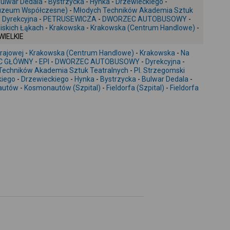
ulwar Dedala
-
Bystrzycka
-
Hynka
-
Drzewieckiego
-
Muzeum Współczesne)
-
Młodych Techników Akademia Sztuk
+
-
Dyrekcyjna
-
PETRUSEWICZA
-
DWORZEC AUTOBUSOWY
-
-
iskich Łąkach
-
Krakowska
-
Krakowska (Centrum Handlowe)
-
 WIELKIE
Krajowej
-
Krakowska (Centrum Handlowe)
-
Krakowska
-
Na
C GŁÓWNY
-
EPI
-
DWORZEC AUTOBUSOWY
-
Dyrekcyjna
-
Techników Akademia Sztuk Teatralnych
-
Pl. Strzegomski
kiego
-
Drzewieckiego
-
Hynka
-
Bystrzycka
-
Bulwar Dedala
-
autów
-
Kosmonautów (Szpital)
-
Fieldorfa (Szpital)
-
Fieldorfa