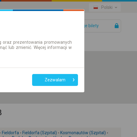
Polski
Twoje bilety
Pomoc
ług oraz prezentowania promowanych
ć lub zmienić. Więcej informacji w
Preferuj bez
przesiadek
Zezwalam
Tylko bilet online
3
-
Fieldorfa
-
Fieldorfa (Szpital)
-
Kosmonautów (Szpital)
-