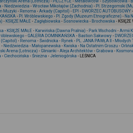
arczyński Arena (Lotnicza)
-
PILCZYCE
-
Metalowców
-
Szybowcowa
-
B
a
-
Niedźwiedzia
-
Wrocław Mikołajów (Zachodnia)
-
Pl. Strzegomski (
m Muzyki
-
Renoma
-
Arkady (Capitol)
-
EPI
-
DWORZEC AUTOBUSOWY
IKAŃSKA
-
Pl. Wróblewskiego
-
Pl. Zgody (Muzeum Etnograficzne)
-
Na N
a)
-
KSIĘŻE MAŁE
-
Zagłębiowska
-
Sosnowiecka
-
Brochowska
- KSIĘŻE
ka
-
KSIĘŻE MAŁE
-
Karwińska (Dawna Pralnia)
-
Park Wschodni
-
Armii 
Wróblewskiego
-
GALERIA DOMINIKAŃSKA
-
Bastion Sakwowy
-
DWORZE
(Capitol)
-
Renoma
-
Świdnicka
-
Rynek
-
PL. JANA PAWŁA II
-
Młodych 
)
-
Niedźwiedzia
-
Małopanewska
-
Kwiska
-
Na Ostatnim Groszu
-
Orlińs
ski Arena (Lotnicza)
-
Glinianki
-
Aleja Architektów
-
Grabowa
-
Kosmon
a
-
Ciechocińska
-
Śnieżna
-
Jeleniogórska
- LEŚNICA