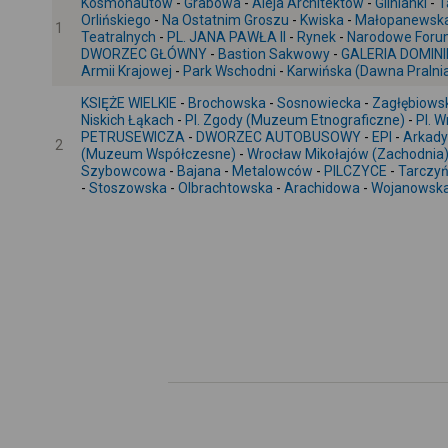
Kosmonautów
-
Grabowa
-
Aleja Architektów
-
Glinianki
-
T
Orlińskiego
-
Na Ostatnim Groszu
-
Kwiska
-
Małopanewsk
1
Teatralnych
-
PL. JANA PAWŁA II
-
Rynek
-
Narodowe Foru
DWORZEC GŁÓWNY
-
Bastion Sakwowy
-
GALERIA DOMIN
Armii Krajowej
-
Park Wschodni
-
Karwińska (Dawna Pralni
KSIĘŻE WIELKIE
-
Brochowska
-
Sosnowiecka
-
Zagłębiows
Niskich Łąkach
-
Pl. Zgody (Muzeum Etnograficzne)
-
Pl. 
PETRUSEWICZA
-
DWORZEC AUTOBUSOWY
-
EPI
-
Arkady 
2
(Muzeum Współczesne)
-
Wrocław Mikołajów (Zachodnia
Szybowcowa
-
Bajana
-
Metalowców
-
PILCZYCE
-
Tarczyń
-
Stoszowska
-
Olbrachtowska
-
Arachidowa
-
Wojanowsk