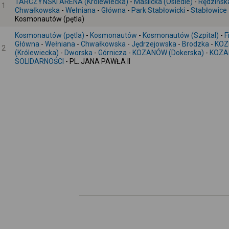
TARCZYŃSKI ARENA (Królewiecka)
-
Maślicka (Osiedle)
-
Rędzińsk
1
Chwałkowska
-
Wełniana
-
Główna
-
Park Stabłowicki
-
Stabłowice
Kosmonautów (pętla)
Kosmonautów (pętla)
-
Kosmonautów
-
Kosmonautów (Szpital)
-
F
Główna
-
Wełniana
-
Chwałkowska
-
Jędrzejowska
-
Brodzka
-
KOZ
2
(Królewiecka)
-
Dworska
-
Górnicza
-
KOZANÓW (Dokerska)
-
KOZ
SOLIDARNOŚCI
- PL. JANA PAWŁA II