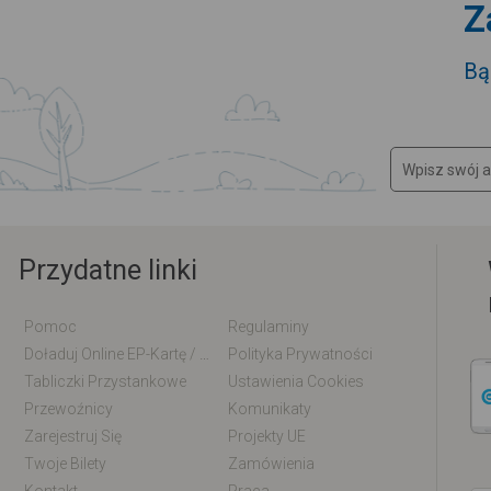
Z
Bą
Przydatne linki
Pomoc
Regulaminy
Doładuj Online EP-Kartę / EM-Kartę
Polityka Prywatności
Tabliczki Przystankowe
Ustawienia Cookies
Przewoźnicy
Komunikaty
Zarejestruj Się
Projekty UE
Twoje Bilety
Zamówienia