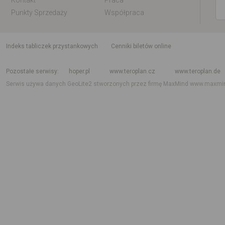
Kontakt
Praca
Punkty Sprzedaży
Współpraca
indeks tabliczek przystankowych
Cenniki biletów online
Rozkład jazdy krajowy i międzynarodowy
Rozkład jazdy autobusów
Rozk
Pozostałe serwisy
hoper.pl
www.teroplan.cz
www.teroplan.de
Serwis używa danych GeoLite2 stworzonych przez firmę MaxMind
www.maxmi