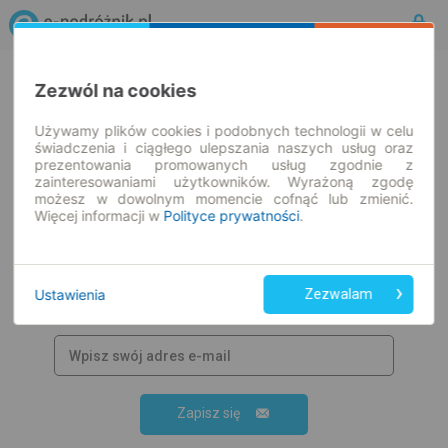
Zezwól na cookies
Rozkład Jazdy | Bilety
Bilety okresowe
Używamy plików cookies i podobnych technologii w celu
świadczenia i ciągłego ulepszania naszych usług oraz
prezentowania promowanych usług zgodnie z
zainteresowaniami użytkowników. Wyrażoną zgodę
możesz w dowolnym momencie cofnąć lub zmienić.
Więcej informacji w
Polityce prywatności
.
Zapisz się do newslettera!
Bądź na bieżąco z nowościami i
promocjami oraz otrzymaj
kod
Ustawienia
Zezwalam
promocyjny
Zapisz się