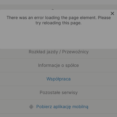
Pomoc
There was an error loading the page element. Please
try reloading this page.
Twoje Bilety / EM-karta
Regulaminy i Cookies
Rozkład jazdy / Przewoźnicy
Informacje o spółce
Współpraca
Pozostałe serwisy
Pobierz aplikację mobilną