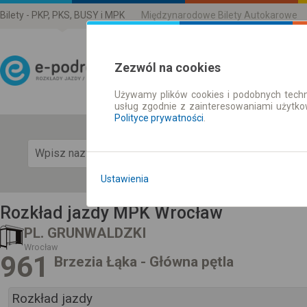
Bilety - PKP, PKS, BUSY i MPK
Międzynarodowe Bilety Autokarowe
Zezwól na cookies
Używamy plików cookies i podobnych techn
Rozkład Jazdy | Bilety
usług zgodnie z zainteresowaniami użytk
Polityce prywatności
.
Pok
Ustawienia
Rozkład jazdy MPK Wrocław
PL. GRUNWALDZKI
Wrocław
961
Brzezia Łąka - Główna pętla
Rozkład jazdy