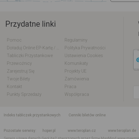
Przydatne linki
Pomoc
Regulaminy
Doładuj Online EP-Kartę / EM-Kartę
Polityka Prywatności
Tabliczki Przystankowe
Ustawienia Cookies
Przewoźnicy
Komunikaty
Zarejestruj Się
Projekty UE
Twoje Bilety
Zamówienia
Kontakt
Praca
Punkty Sprzedaży
Współpraca
indeks tabliczek przystankowych
Cenniki biletów online
Rozkład jazdy krajowy i międzynarodowy
Rozkład jazdy autobusów
Rozk
Pozostałe serwisy
hoper.pl
www.teroplan.cz
www.teroplan.de
Serwis używa danych GeoLite2 stworzonych przez firmę MaxMind
www.maxmi