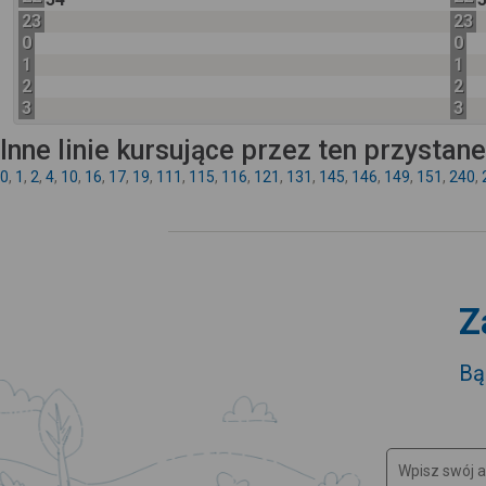
23
23
0
0
1
1
2
2
3
3
Inne linie kursujące przez ten przystan
0
,
1
,
2
,
4
,
10
,
16
,
17
,
19
,
111
,
115
,
116
,
121
,
131
,
145
,
146
,
149
,
151
,
240
,
Z
Bą