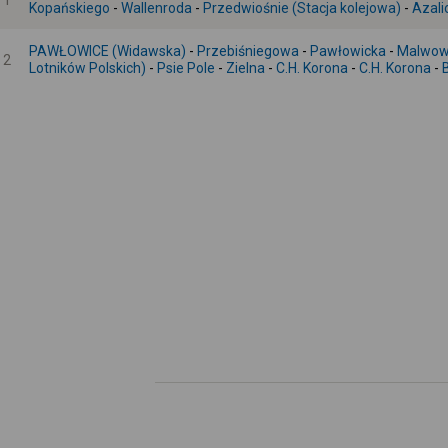
1
Kopańskiego
-
Wallenroda
-
Przedwiośnie (Stacja kolejowa)
-
Azal
PAWŁOWICE (Widawska)
-
Przebiśniegowa
-
Pawłowicka
-
Malwo
2
Lotników Polskich)
-
Psie Pole
-
Zielna
-
C.H. Korona
-
C.H. Korona
-