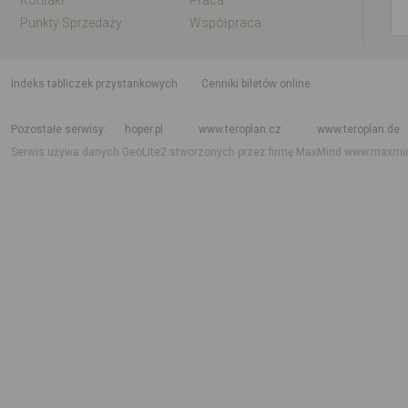
Kontakt
Praca
Punkty Sprzedaży
Współpraca
indeks tabliczek przystankowych
Cenniki biletów online
Rozkład jazdy krajowy i międzynarodowy
Rozkład jazdy autobusów
Rozk
Pozostałe serwisy
hoper.pl
www.teroplan.cz
www.teroplan.de
Serwis używa danych GeoLite2 stworzonych przez firmę MaxMind
www.maxmi