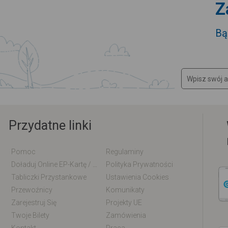
Z
Bą
Przydatne linki
Pomoc
Regulaminy
Doładuj Online EP-Kartę / EM-Kartę
Polityka Prywatności
Tabliczki Przystankowe
Ustawienia Cookies
Przewoźnicy
Komunikaty
Zarejestruj Się
Projekty UE
Twoje Bilety
Zamówienia