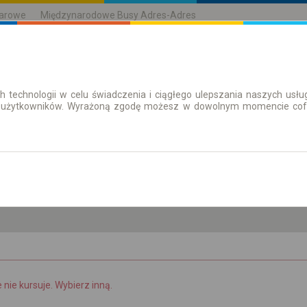
karowe
Międzynarodowe Busy Adres-Adres
h technologii w celu świadczenia i ciągłego ulepszania naszych us
| Bilety
Bilety okresowe
 użytkowników. Wyrażoną zgodę możesz w dowolnym momencie cofną
pt. 7 sie.
-- : --
e nie kursuje. Wybierz inną.