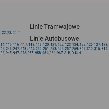
Linie Tramwajowe
1
,
22
,
23
,
24
,
T
Linie Autobusowe
114
,
115
,
116
,
117
,
118
,
119
,
120
,
121
,
122
,
123
,
124
,
125
,
126
,
127
,
128
,
245
,
246
,
247
,
248
,
249
,
250
,
251
,
253
,
255
,
257
,
259
,
306
,
310
,
315
,
319
,
938
,
945
,
947
,
948
,
955
,
958
,
961
,
964
,
967
,
A
,
B
,
D
,
K
,
N