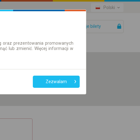
Polski
Twoje bilety
Pomoc
ług oraz prezentowania promowanych
ć lub zmienić. Więcej informacji w
Preferuj bez
przesiadek
Zezwalam
Tylko bilet online