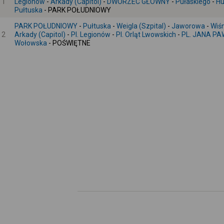
1
Legionów
-
Arkady (Capitol)
-
DWORZEC GŁÓWNY
-
Pułaskiego
-
Hu
Pułtuska
- PARK POŁUDNIOWY
PARK POŁUDNIOWY
-
Pułtuska
-
Weigla (Szpital)
-
Jaworowa
-
Wiś
2
Arkady (Capitol)
-
Pl. Legionów
-
Pl. Orląt Lwowskich
-
PL. JANA PAW
Wołowska
- POŚWIĘTNE