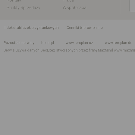
Kontakt
Praca
Punkty Sprzedaży
Współpraca
indeks tabliczek przystankowych
Cenniki biletów online
Rozkład jazdy krajowy i międzynarodowy
Rozkład jazdy autobusów
Rozk
Pozostałe serwisy
hoper.pl
www.teroplan.cz
www.teroplan.de
Serwis używa danych GeoLite2 stworzonych przez firmę MaxMind
www.maxmi