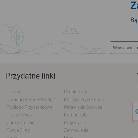
Z
Bą
Przydatne linki
Pomoc
Regulaminy
Doładuj Online EP-Kartę / EM-Kartę
Polityka Prywatności
Tabliczki Przystankowe
Ustawienia Cookies
Przewoźnicy
Komunikaty
Zarejestruj Się
Projekty UE
Twoje Bilety
Zamówienia