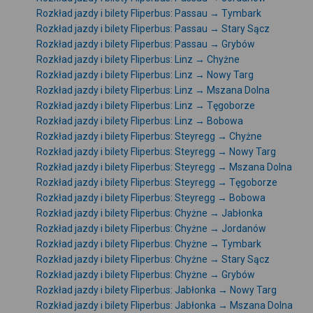
Rozkład jazdy i bilety Fliperbus: Passau → Tymbark
Rozkład jazdy i bilety Fliperbus: Passau → Stary Sącz
Rozkład jazdy i bilety Fliperbus: Passau → Grybów
Rozkład jazdy i bilety Fliperbus: Linz → Chyżne
Rozkład jazdy i bilety Fliperbus: Linz → Nowy Targ
Rozkład jazdy i bilety Fliperbus: Linz → Mszana Dolna
Rozkład jazdy i bilety Fliperbus: Linz → Tęgoborze
Rozkład jazdy i bilety Fliperbus: Linz → Bobowa
Rozkład jazdy i bilety Fliperbus: Steyregg → Chyżne
Rozkład jazdy i bilety Fliperbus: Steyregg → Nowy Targ
Rozkład jazdy i bilety Fliperbus: Steyregg → Mszana Dolna
Rozkład jazdy i bilety Fliperbus: Steyregg → Tęgoborze
Rozkład jazdy i bilety Fliperbus: Steyregg → Bobowa
Rozkład jazdy i bilety Fliperbus: Chyżne → Jabłonka
Rozkład jazdy i bilety Fliperbus: Chyżne → Jordanów
Rozkład jazdy i bilety Fliperbus: Chyżne → Tymbark
Rozkład jazdy i bilety Fliperbus: Chyżne → Stary Sącz
Rozkład jazdy i bilety Fliperbus: Chyżne → Grybów
Rozkład jazdy i bilety Fliperbus: Jabłonka → Nowy Targ
Rozkład jazdy i bilety Fliperbus: Jabłonka → Mszana Dolna