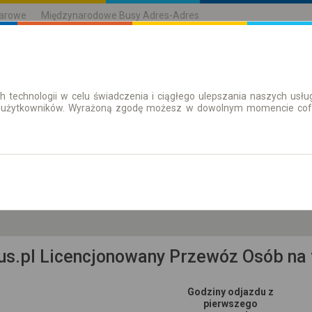
karowe
Międzynarodowe Busy Adres-Adres
h technologii w celu świadczenia i ciągłego ulepszania naszych us
| Bilety
Bilety okresowe
 użytkowników. Wyrażoną zgodę możesz w dowolnym momencie cofną
pt. 7 sie.
-- : --
lskie, pow. gorlicki, gm. Ropa
us.pl Licencjonowany Przewóz Osób na 
Godziny odjazdu z
pierwszego