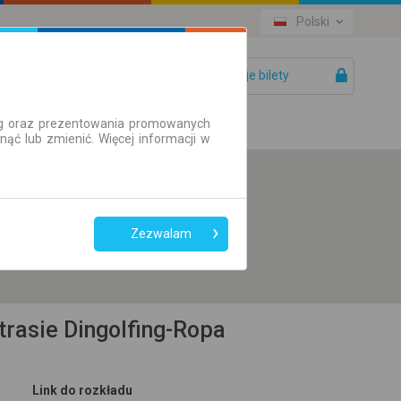
Polski
Twoje bilety
Pomoc
ług oraz prezentowania promowanych
ć lub zmienić. Więcej informacji w
Preferuj bez
przesiadek
Zezwalam
Tylko bilet online
trasie Dingolfing-Ropa
Link do rozkładu