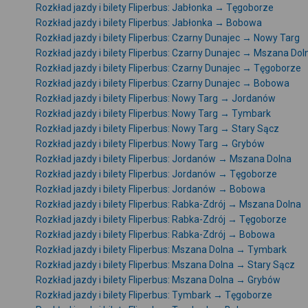
Rozkład jazdy i bilety Fliperbus: Jabłonka → Tęgoborze
Rozkład jazdy i bilety Fliperbus: Jabłonka → Bobowa
Rozkład jazdy i bilety Fliperbus: Czarny Dunajec → Nowy Targ
Rozkład jazdy i bilety Fliperbus: Czarny Dunajec → Mszana Dol
Rozkład jazdy i bilety Fliperbus: Czarny Dunajec → Tęgoborze
Rozkład jazdy i bilety Fliperbus: Czarny Dunajec → Bobowa
Rozkład jazdy i bilety Fliperbus: Nowy Targ → Jordanów
Rozkład jazdy i bilety Fliperbus: Nowy Targ → Tymbark
Rozkład jazdy i bilety Fliperbus: Nowy Targ → Stary Sącz
Rozkład jazdy i bilety Fliperbus: Nowy Targ → Grybów
Rozkład jazdy i bilety Fliperbus: Jordanów → Mszana Dolna
Rozkład jazdy i bilety Fliperbus: Jordanów → Tęgoborze
Rozkład jazdy i bilety Fliperbus: Jordanów → Bobowa
Rozkład jazdy i bilety Fliperbus: Rabka-Zdrój → Mszana Dolna
Rozkład jazdy i bilety Fliperbus: Rabka-Zdrój → Tęgoborze
Rozkład jazdy i bilety Fliperbus: Rabka-Zdrój → Bobowa
Rozkład jazdy i bilety Fliperbus: Mszana Dolna → Tymbark
Rozkład jazdy i bilety Fliperbus: Mszana Dolna → Stary Sącz
Rozkład jazdy i bilety Fliperbus: Mszana Dolna → Grybów
Rozkład jazdy i bilety Fliperbus: Tymbark → Tęgoborze