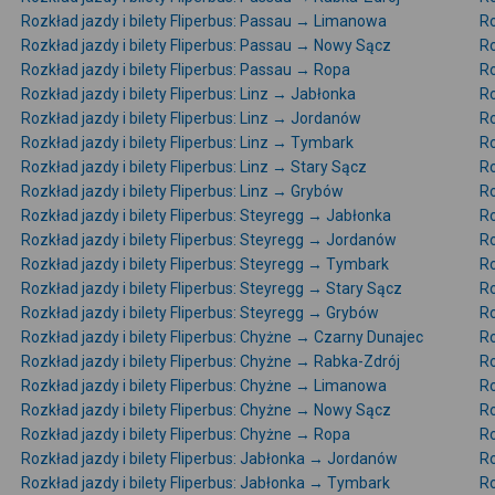
Rozkład jazdy i bilety Fliperbus: Passau → Limanowa
Ro
Rozkład jazdy i bilety Fliperbus: Passau → Nowy Sącz
Ro
Rozkład jazdy i bilety Fliperbus: Passau → Ropa
Ro
Rozkład jazdy i bilety Fliperbus: Linz → Jabłonka
Ro
Rozkład jazdy i bilety Fliperbus: Linz → Jordanów
Ro
Rozkład jazdy i bilety Fliperbus: Linz → Tymbark
Ro
Rozkład jazdy i bilety Fliperbus: Linz → Stary Sącz
Ro
Rozkład jazdy i bilety Fliperbus: Linz → Grybów
Ro
Rozkład jazdy i bilety Fliperbus: Steyregg → Jabłonka
Ro
Rozkład jazdy i bilety Fliperbus: Steyregg → Jordanów
Ro
Rozkład jazdy i bilety Fliperbus: Steyregg → Tymbark
Ro
Rozkład jazdy i bilety Fliperbus: Steyregg → Stary Sącz
Ro
Rozkład jazdy i bilety Fliperbus: Steyregg → Grybów
Ro
Rozkład jazdy i bilety Fliperbus: Chyżne → Czarny Dunajec
Ro
Rozkład jazdy i bilety Fliperbus: Chyżne → Rabka-Zdrój
Ro
Rozkład jazdy i bilety Fliperbus: Chyżne → Limanowa
Ro
Rozkład jazdy i bilety Fliperbus: Chyżne → Nowy Sącz
Ro
Rozkład jazdy i bilety Fliperbus: Chyżne → Ropa
Ro
Rozkład jazdy i bilety Fliperbus: Jabłonka → Jordanów
Ro
Rozkład jazdy i bilety Fliperbus: Jabłonka → Tymbark
Ro