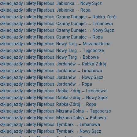
zkład jazdy i bilety Fliperbus: Jabłonka → Nowy Sącz
zkład jazdy i bilety Fliperbus: Jabłonka → Ropa
zkład jazdy i bilety Fliperbus: Czarny Dunajec → Rabka-Zdrój
zkład jazdy i bilety Fliperbus: Czarny Dunajec → Limanowa
zkład jazdy i bilety Fliperbus: Czarny Dunajec → Nowy Sącz
zkład jazdy i bilety Fliperbus: Czarny Dunajec → Ropa
zkład jazdy i bilety Fliperbus: Nowy Targ → Mszana Dolna
zkład jazdy i bilety Fliperbus: Nowy Targ → Tęgoborze
zkład jazdy i bilety Fliperbus: Nowy Targ → Bobowa
zkład jazdy i bilety Fliperbus: Jordanów → Rabka-Zdrój
zkład jazdy i bilety Fliperbus: Jordanów → Limanowa
zkład jazdy i bilety Fliperbus: Jordanów → Nowy Sącz
zkład jazdy i bilety Fliperbus: Jordanów → Ropa
zkład jazdy i bilety Fliperbus: Rabka-Zdrój → Limanowa
zkład jazdy i bilety Fliperbus: Rabka-Zdrój → Nowy Sącz
zkład jazdy i bilety Fliperbus: Rabka-Zdrój → Ropa
zkład jazdy i bilety Fliperbus: Mszana Dolna → Tęgoborze
zkład jazdy i bilety Fliperbus: Mszana Dolna → Bobowa
zkład jazdy i bilety Fliperbus: Tymbark → Limanowa
zkład jazdy i bilety Fliperbus: Tymbark → Nowy Sącz