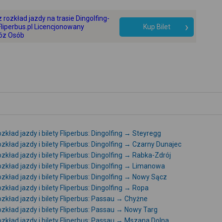
+
 rozkład jazdy na trasie Dingolfing-
-
Fliperbus.pl Licencjonowany
Kup Bilet
óz Osób
zkład jazdy i bilety Fliperbus: Dingolfing → Steyregg
zkład jazdy i bilety Fliperbus: Dingolfing → Czarny Dunajec
zkład jazdy i bilety Fliperbus: Dingolfing → Rabka-Zdrój
zkład jazdy i bilety Fliperbus: Dingolfing → Limanowa
zkład jazdy i bilety Fliperbus: Dingolfing → Nowy Sącz
zkład jazdy i bilety Fliperbus: Dingolfing → Ropa
zkład jazdy i bilety Fliperbus: Passau → Chyżne
zkład jazdy i bilety Fliperbus: Passau → Nowy Targ
zkład jazdy i bilety Fliperbus: Passau → Mszana Dolna