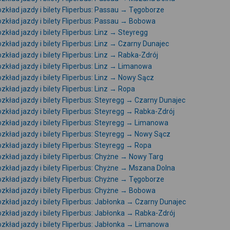
zkład jazdy i bilety Fliperbus: Passau → Tęgoborze
zkład jazdy i bilety Fliperbus: Passau → Bobowa
zkład jazdy i bilety Fliperbus: Linz → Steyregg
zkład jazdy i bilety Fliperbus: Linz → Czarny Dunajec
zkład jazdy i bilety Fliperbus: Linz → Rabka-Zdrój
zkład jazdy i bilety Fliperbus: Linz → Limanowa
zkład jazdy i bilety Fliperbus: Linz → Nowy Sącz
zkład jazdy i bilety Fliperbus: Linz → Ropa
zkład jazdy i bilety Fliperbus: Steyregg → Czarny Dunajec
zkład jazdy i bilety Fliperbus: Steyregg → Rabka-Zdrój
zkład jazdy i bilety Fliperbus: Steyregg → Limanowa
zkład jazdy i bilety Fliperbus: Steyregg → Nowy Sącz
zkład jazdy i bilety Fliperbus: Steyregg → Ropa
zkład jazdy i bilety Fliperbus: Chyżne → Nowy Targ
zkład jazdy i bilety Fliperbus: Chyżne → Mszana Dolna
zkład jazdy i bilety Fliperbus: Chyżne → Tęgoborze
zkład jazdy i bilety Fliperbus: Chyżne → Bobowa
zkład jazdy i bilety Fliperbus: Jabłonka → Czarny Dunajec
zkład jazdy i bilety Fliperbus: Jabłonka → Rabka-Zdrój
zkład jazdy i bilety Fliperbus: Jabłonka → Limanowa