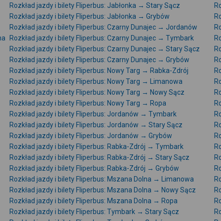
Rozkład jazdy i bilety Fliperbus: Jabłonka → Stary Sącz
Ro
Rozkład jazdy i bilety Fliperbus: Jabłonka → Grybów
Ro
Rozkład jazdy i bilety Fliperbus: Czarny Dunajec → Jordanów
Ro
na
Rozkład jazdy i bilety Fliperbus: Czarny Dunajec → Tymbark
Ro
Rozkład jazdy i bilety Fliperbus: Czarny Dunajec → Stary Sącz
Ro
Rozkład jazdy i bilety Fliperbus: Czarny Dunajec → Grybów
Ro
Rozkład jazdy i bilety Fliperbus: Nowy Targ → Rabka-Zdrój
Ro
Rozkład jazdy i bilety Fliperbus: Nowy Targ → Limanowa
Ro
Rozkład jazdy i bilety Fliperbus: Nowy Targ → Nowy Sącz
Ro
Rozkład jazdy i bilety Fliperbus: Nowy Targ → Ropa
Ro
Rozkład jazdy i bilety Fliperbus: Jordanów → Tymbark
Ro
Rozkład jazdy i bilety Fliperbus: Jordanów → Stary Sącz
Ro
Rozkład jazdy i bilety Fliperbus: Jordanów → Grybów
Ro
Rozkład jazdy i bilety Fliperbus: Rabka-Zdrój → Tymbark
Ro
Rozkład jazdy i bilety Fliperbus: Rabka-Zdrój → Stary Sącz
Ro
Rozkład jazdy i bilety Fliperbus: Rabka-Zdrój → Grybów
Ro
Rozkład jazdy i bilety Fliperbus: Mszana Dolna → Limanowa
Ro
Rozkład jazdy i bilety Fliperbus: Mszana Dolna → Nowy Sącz
Ro
Rozkład jazdy i bilety Fliperbus: Mszana Dolna → Ropa
Ro
Rozkład jazdy i bilety Fliperbus: Tymbark → Stary Sącz
Ro