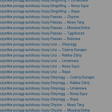
zystkie pociągi autobusy i busy Dingolfing → Limanowa
zystkie pociągi autobusy i busy Dingolfing → Nowy Sącz
zystkie pociągi autobusy i busy Dingolfing → Ropa
zystkie pociągi autobusy i busy Passau → Chyżne
zystkie pociągi autobusy i busy Passau → Nowy Targ
zystkie pociągi autobusy i busy Passau → Mszana Dolna
zystkie pociągi autobusy i busy Passau → Tęgoborze
zystkie pociągi autobusy i busy Passau → Bobowa
zystkie pociągi autobusy i busy Linz → Steyregg
zystkie pociągi autobusy i busy Linz → Czarny Dunajec
zystkie pociągi autobusy i busy Linz → Rabka-Zdrój
zystkie pociągi autobusy i busy Linz → Limanowa
zystkie pociągi autobusy i busy Linz → Nowy Sącz
zystkie pociągi autobusy i busy Linz → Ropa
zystkie pociągi autobusy i busy Steyregg → Czarny Dunajec
zystkie pociągi autobusy i busy Steyregg → Rabka-Zdrój
zystkie pociągi autobusy i busy Steyregg → Limanowa
zystkie pociągi autobusy i busy Steyregg → Nowy Sącz
zystkie pociągi autobusy i busy Steyregg → Ropa
zystkie pociągi autobusy i busy Chyżne → Nowy Targ
zystkie pociągi autobusy i busy Chyżne → Mszana Dolna