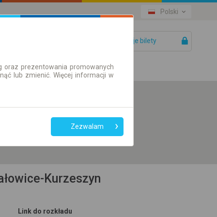
Polski
Twoje bilety
Pomoc
ług oraz prezentowania promowanych
ć lub zmienić. Więcej informacji w
Preferuj bez
przesiadek
Zezwalam
Tylko bilet online
Wałowice-Kurzeszyn
Link do rozkładu