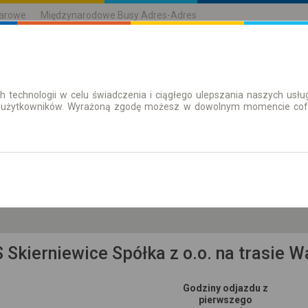
karowe
Międzynarodowe Busy Adres-Adres
h technologii w celu świadczenia i ciągłego ulepszania naszych us
| Bilety
Bilety okresowe
 użytkowników. Wyrażoną zgodę możesz w dowolnym momencie cofną
pt. 7 sie.
-- : --
ie, pow. rawski, gm. Rawa Mazowiecka
 Skierniewice Spółka z o.o. na trasie 
Godziny odjazdu z
pierwszego