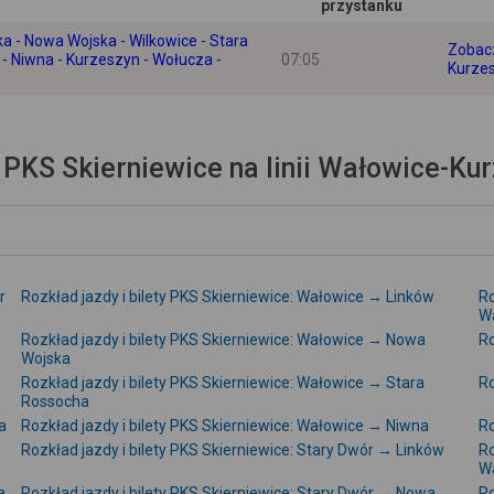
przystanku
a - Nowa Wojska - Wilkowice - Stara
Zobacz
- Niwna - Kurzeszyn - Wołucza -
07:05
Kurzes
 PKS Skierniewice na linii Wałowice-Ku
r
Rozkład jazdy i bilety PKS Skierniewice: Wałowice → Linków
Ro
W
Rozkład jazdy i bilety PKS Skierniewice: Wałowice → Nowa
Ro
Wojska
Rozkład jazdy i bilety PKS Skierniewice: Wałowice → Stara
Ro
Rossocha
a
Rozkład jazdy i bilety PKS Skierniewice: Wałowice → Niwna
Ro
Rozkład jazdy i bilety PKS Skierniewice: Stary Dwór → Linków
Ro
W
a
Rozkład jazdy i bilety PKS Skierniewice: Stary Dwór → Nowa
Ro