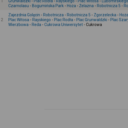
1
Grunwaldzki
-
Plac Rodła
-
Rayskiego
-
Plac Witosa
-
Lubomirskieg
Czarnolasu
-
Bogumińska Park
-
Hoża
-
Żelazna
-
Robotnicza 5
-
Ro
Zajezdnia Golęcin
-
Robotnicza
-
Robotnicza 5
-
Zgorzelecka
-
Hoż
2
Plac Witosa
-
Rayskiego
-
Plac Rodła
-
Plac Grunwaldzki
-
Plac Sza
Wierzbowa
-
Reda
-
Cukrowa Uniwersytet
- Cukrowa