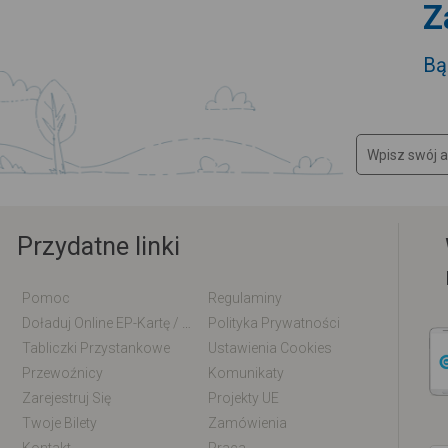
Z
Bą
Przydatne linki
Pomoc
Regulaminy
Doładuj Online EP-Kartę / EM-Kartę
Polityka Prywatności
Tabliczki Przystankowe
Ustawienia Cookies
Przewoźnicy
Komunikaty
Zarejestruj Się
Projekty UE
Twoje Bilety
Zamówienia