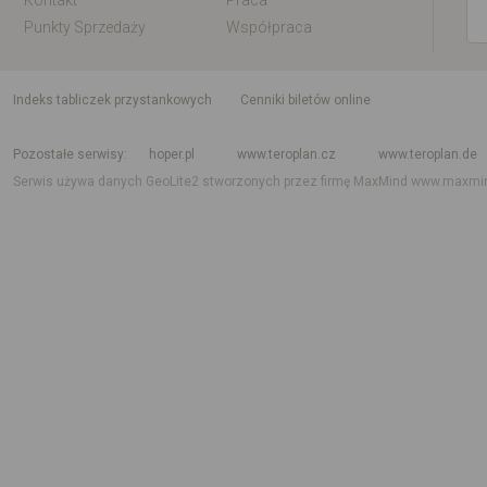
Kontakt
Praca
Punkty Sprzedaży
Współpraca
indeks tabliczek przystankowych
Cenniki biletów online
Rozkład jazdy krajowy i międzynarodowy
Rozkład jazdy autobusów
Rozk
Pozostałe serwisy
hoper.pl
www.teroplan.cz
www.teroplan.de
Serwis używa danych GeoLite2 stworzonych przez firmę MaxMind
www.maxmi