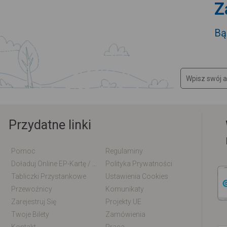
Z
Bą
Przydatne linki
Pomoc
Regulaminy
Doładuj Online EP-Kartę / EM-Kartę
Polityka Prywatności
Tabliczki Przystankowe
Ustawienia Cookies
Przewoźnicy
Komunikaty
Zarejestruj Się
Projekty UE
Twoje Bilety
Zamówienia