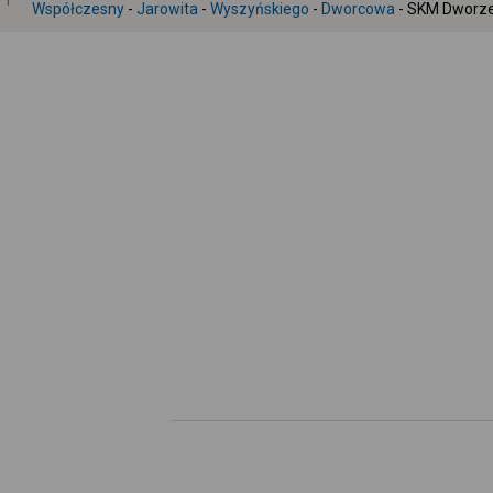
1
Współczesny
-
Jarowita
-
Wyszyńskiego
-
Dworcowa
- SKM Dworz