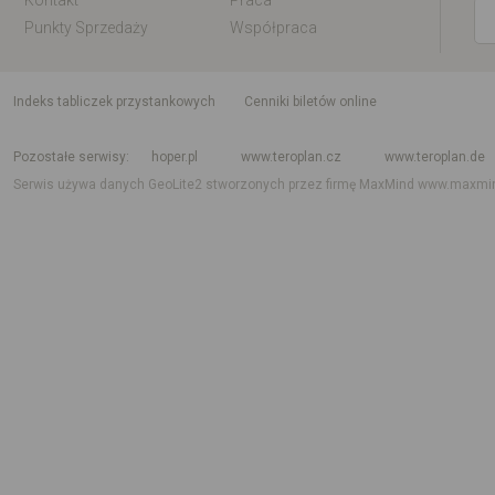
Kontakt
Praca
Punkty Sprzedaży
Współpraca
indeks tabliczek przystankowych
Cenniki biletów online
Rozkład jazdy krajowy i międzynarodowy
Rozkład jazdy autobusów
Rozk
Pozostałe serwisy
hoper.pl
www.teroplan.cz
www.teroplan.de
Serwis używa danych GeoLite2 stworzonych przez firmę MaxMind
www.maxmi