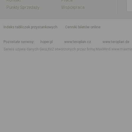
Kontakt
Praca
Punkty Sprzedaży
Współpraca
indeks tabliczek przystankowych
Cenniki biletów online
Rozkład jazdy krajowy i międzynarodowy
Rozkład jazdy autobusów
Rozk
Pozostałe serwisy
hoper.pl
www.teroplan.cz
www.teroplan.de
Serwis używa danych GeoLite2 stworzonych przez firmę MaxMind
www.maxmi