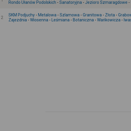
1
Rondo Ułanów Podolskich
-
Sanatoryjna
-
Jezioro Szmaragdowe
-
SKM Podjuchy
-
Metalowa
-
Szlamowa
-
Granitowa
-
Złota
-
Grabo
2
Zajezdnia
-
Wiosenna
-
Leśmiana
-
Botaniczna
-
Wańkowicza
-
Iwa