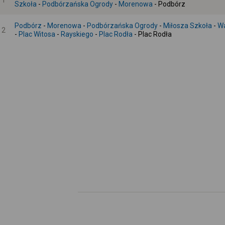
1
Szkoła
-
Podbórzańska Ogrody
-
Morenowa
- Podbórz
Podbórz
-
Morenowa
-
Podbórzańska Ogrody
-
Miłosza Szkoła
-
Wa
2
-
Plac Witosa
-
Rayskiego
-
Plac Rodła
- Plac Rodła