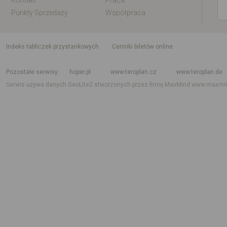
Kontakt
Praca
Punkty Sprzedaży
Współpraca
indeks tabliczek przystankowych
Cenniki biletów online
Rozkład jazdy krajowy i międzynarodowy
Rozkład jazdy autobusów
Rozk
Pozostałe serwisy
hoper.pl
www.teroplan.cz
www.teroplan.de
Serwis używa danych GeoLite2 stworzonych przez firmę MaxMind
www.maxmi