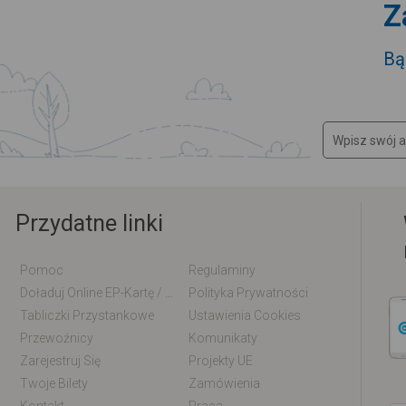
Z
Bą
Przydatne linki
Pomoc
Regulaminy
Doładuj Online EP-Kartę / EM-Kartę
Polityka Prywatności
Tabliczki Przystankowe
Ustawienia Cookies
Przewoźnicy
Komunikaty
Zarejestruj Się
Projekty UE
Twoje Bilety
Zamówienia