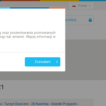
Polski
Twoje bilety
Pomoc
ług oraz prezentowania promowanych
ć lub zmienić. Więcej informacji w
Preferuj bez
przesiadek
Zezwalam
Tylko bilet online
21
ki
-
Turzyn Dworzec
-
26 Kwietnia
-
Osiedle Przyjaźni
-