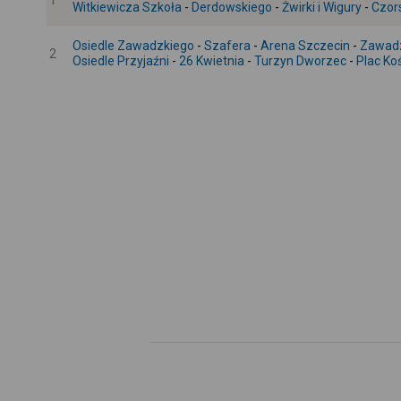
1
Witkiewicza Szkoła
-
Derdowskiego
-
Żwirki i Wigury
-
Czor
Osiedle Zawadzkiego
-
Szafera
-
Arena Szczecin
-
Zawad
2
Osiedle Przyjaźni
-
26 Kwietnia
-
Turzyn Dworzec
-
Plac Ko