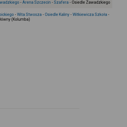
wadzkiego
-
Arena Szczecin
-
Szafera
- Osiedle Zawadzkiego
+
-
pickiego
-
Wita Stwosza
-
Osiedle Kaliny
-
Witkiewicza Szkoła
-
łówny (Kolumba)