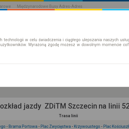
karowe
Międzynarodowe Busy Adres-Adres
h technologii w celu świadczenia i ciągłego ulepszania naszych us
| Bilety
Bilety okresowe
 użytkowników. Wyrażoną zgodę możesz w dowolnym momencie cofną
pt. 7 sie.
-- : --
ozkład jazdy ZDiTM Szczecin na linii 5
Trasa linii
ego
-
Brama Portowa
-
Plac Zwycięstwa
-
Krzywoustego
-
Plac Kościusz