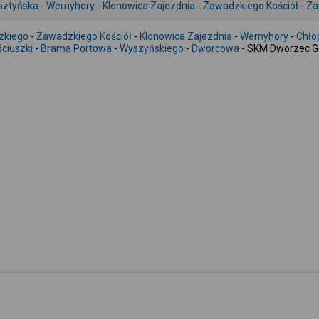
sztyńska
-
Wernyhory
-
Klonowica Zajezdnia
-
Zawadzkiego Kościół
-
Za
zkiego
-
Zawadzkiego Kościół
-
Klonowica Zajezdnia
-
Wernyhory
-
Chło
ściuszki
-
Brama Portowa
-
Wyszyńskiego
-
Dworcowa
- SKM Dworzec G