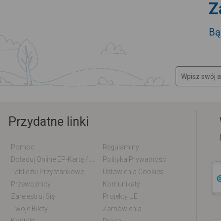
Z
Bą
Przydatne linki
Pomoc
Regulaminy
Doładuj Online EP-Kartę / EM-Kartę
Polityka Prywatności
Tabliczki Przystankowe
Ustawienia Cookies
Przewoźnicy
Komunikaty
Zarejestruj Się
Projekty UE
Twoje Bilety
Zamówienia