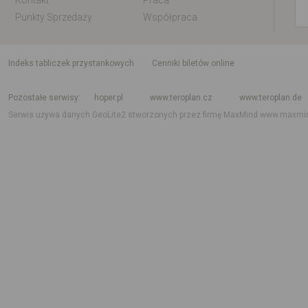
Kontakt
Praca
Punkty Sprzedaży
Współpraca
indeks tabliczek przystankowych
Cenniki biletów online
Rozkład jazdy krajowy i międzynarodowy
Rozkład jazdy autobusów
Rozk
Pozostałe serwisy
hoper.pl
www.teroplan.cz
www.teroplan.de
Serwis używa danych GeoLite2 stworzonych przez firmę MaxMind
www.maxmi