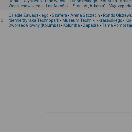
1
Rodła
-
Rayskiego
-
Plac Witosa
-
Lubomirskiego
-
Kołłątaja
-
Krasiń
Wojciechowskiego
-
Las Arkoński
-
Stadion „Arkonia”
-
Międzypark
Osiedle Zawadzkiego
-
Szafera
-
Arena Szczecin
-
Rondo Olszews
2
Niemierzyńska Technopark
-
Muzeum Techniki
-
Krasińskiego
-
Koł
Dworzec Główny (Kolumba)
-
Kolumba
-
Zapadła
-
Tama Pomorza