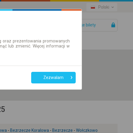
Polski
Twoje bilety
Pomoc
ług oraz prezentowania promowanych
ć lub zmienić. Więcej informacji w
Preferuj bez
przesiadek
Zezwalam
Tylko bilet online
25
kowa
-
Bezrzecze Koralowa
-
Bezrzecze
-
Wołczkowo