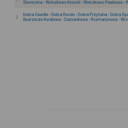
1
Słoneczna
-
Wołczkowo Kościół
-
Wołczkowo Piaskowa
-
W
Dobra Osiedle
-
Dobra Rondo
-
Dobra Przytulna
-
Dobra Sp
2
Bezrzecze Koralowa
-
Zaściankowa
-
Rozmarynowa
-
Wro