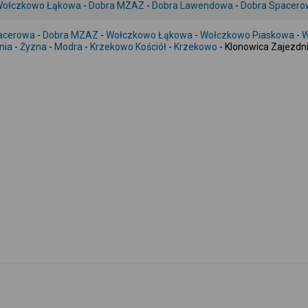
ołczkowo Łąkowa
-
Dobra MZAZ
-
Dobra Lawendowa
-
Dobra Spacero
acerowa
-
Dobra MZAZ
-
Wołczkowo Łąkowa
-
Wołczkowo Piaskowa
-
W
nia
-
Żyzna
-
Modra
-
Krzekowo Kościół
-
Krzekowo
- Klonowica Zajezdn