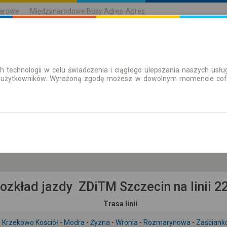
karowe
Międzynarodowe Busy Adres-Adres
h technologii w celu świadczenia i ciągłego ulepszania naszych us
| Bilety
Bilety okresowe
 użytkowników. Wyrażoną zgodę możesz w dowolnym momencie cofną
so. 8 sie.
-- : --
ozkład jazdy ZDiTM Szczecin na linii 2
Trasa linii
-
Krzekowo Kościół
-
Modra
-
Żyzna
-
Wronia
-
Rozmarynowa
-
Zaścian