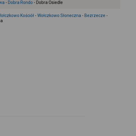
wa
-
Dobra Rondo
- Dobra Osiedle
+
-
ołczkowo Kościół
-
Wołczkowo Słoneczna
-
Bezrzecze
-
ia