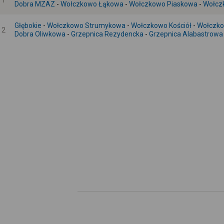
1
Dobra MZAZ
-
Wołczkowo Łąkowa
-
Wołczkowo Piaskowa
-
Wołcz
Głębokie
-
Wołczkowo Strumykowa
-
Wołczkowo Kościół
-
Wołczko
2
Dobra Oliwkowa
-
Grzepnica Rezydencka
-
Grzepnica Alabastrowa