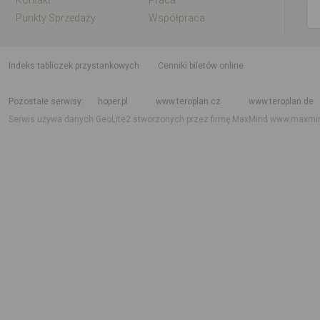
Kontakt
Praca
Punkty Sprzedaży
Współpraca
indeks tabliczek przystankowych
Cenniki biletów online
Rozkład jazdy krajowy i międzynarodowy
Rozkład jazdy autobusów
Rozk
Pozostałe serwisy
hoper.pl
www.teroplan.cz
www.teroplan.de
Serwis używa danych GeoLite2 stworzonych przez firmę MaxMind
www.maxmi