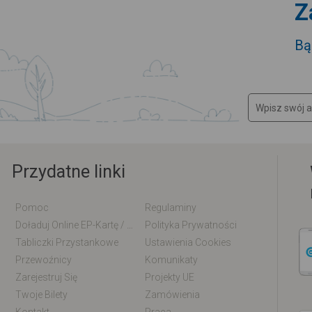
Z
Bą
Przydatne linki
Pomoc
Regulaminy
Doładuj Online EP-Kartę / EM-Kartę
Polityka Prywatności
Tabliczki Przystankowe
Ustawienia Cookies
Przewoźnicy
Komunikaty
Zarejestruj Się
Projekty UE
Twoje Bilety
Zamówienia