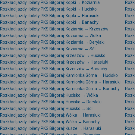
Rozkład jazdy i bilety PKS Biłgoraj: Kopki → Koziarnia
Rozkł
Rozkład jazdy i bilety PKS Biłgoraj: Kopki → Hucisko
Rozkł
Rozkład jazdy i bilety PKS Biłgoraj: Kopki → Harasiuki
Rozkł
Rozkład jazdy i bilety PKS Biłgoraj: Kopki → Banachy
Rozkł
Rozkład jazdy i bilety PKS Biłgoraj: Koziarnia → Krzeszów
Rozkł
Rozkład jazdy i bilety PKS Biłgoraj: Koziarnia → Wólka
Rozkł
Rozkład jazdy i bilety PKS Biłgoraj: Koziarnia → Derylaki
Rozkł
Rozkład jazdy i bilety PKS Biłgoraj: Koziarnia → Sól
Rozkł
Rozkład jazdy i bilety PKS Biłgoraj: Krzeszów → Hucisko
Rozkł
Rozkład jazdy i bilety PKS Biłgoraj: Krzeszów → Harasiuki
Rozkł
Rozkład jazdy i bilety PKS Biłgoraj: Krzeszów → Banachy
Rozkł
Rozkład jazdy i bilety PKS Biłgoraj: Kamionka Górna → Hucisko
Rozkł
Rozkład jazdy i bilety PKS Biłgoraj: Kamionka Górna → Harasiuki
Rozkł
Rozkład jazdy i bilety PKS Biłgoraj: Kamionka Górna → Banachy
Rozkł
Rozkład jazdy i bilety PKS Biłgoraj: Hucisko → Wólka
Rozkł
Rozkład jazdy i bilety PKS Biłgoraj: Hucisko → Derylaki
Rozkł
Rozkład jazdy i bilety PKS Biłgoraj: Hucisko → Sól
Rozkł
Rozkład jazdy i bilety PKS Biłgoraj: Wólka → Harasiuki
Rozkł
Rozkład jazdy i bilety PKS Biłgoraj: Wólka → Banachy
Rozkł
Rozkład jazdy i bilety PKS Biłgoraj: Kusze → Harasiuki
Rozkł