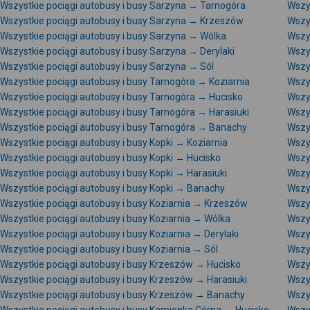
Wszystkie pociągi autobusy i busy Sarzyna → Tarnogóra
Wszys
Wszystkie pociągi autobusy i busy Sarzyna → Krzeszów
Wszy
Wszystkie pociągi autobusy i busy Sarzyna → Wólka
Wszy
Wszystkie pociągi autobusy i busy Sarzyna → Derylaki
Wszy
Wszystkie pociągi autobusy i busy Sarzyna → Sól
Wszys
Wszystkie pociągi autobusy i busy Tarnogóra → Koziarnia
Wszy
Wszystkie pociągi autobusy i busy Tarnogóra → Hucisko
Wszy
Wszystkie pociągi autobusy i busy Tarnogóra → Harasiuki
Wszys
Wszystkie pociągi autobusy i busy Tarnogóra → Banachy
Wszys
Wszystkie pociągi autobusy i busy Kopki → Koziarnia
Wszy
Wszystkie pociągi autobusy i busy Kopki → Hucisko
Wszys
Wszystkie pociągi autobusy i busy Kopki → Harasiuki
Wszys
Wszystkie pociągi autobusy i busy Kopki → Banachy
Wszys
Wszystkie pociągi autobusy i busy Koziarnia → Krzeszów
Wszy
Wszystkie pociągi autobusy i busy Koziarnia → Wólka
Wszys
Wszystkie pociągi autobusy i busy Koziarnia → Derylaki
Wszys
Wszystkie pociągi autobusy i busy Koziarnia → Sól
Wszys
Wszystkie pociągi autobusy i busy Krzeszów → Hucisko
Wszy
Wszystkie pociągi autobusy i busy Krzeszów → Harasiuki
Wszys
Wszystkie pociągi autobusy i busy Krzeszów → Banachy
Wszy