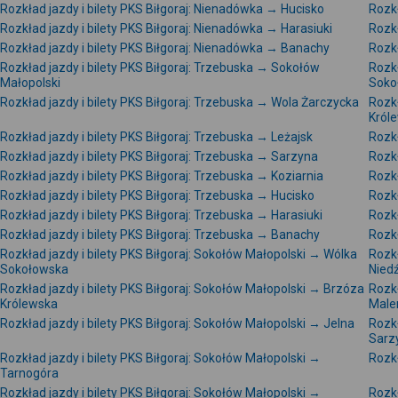
Rozkład jazdy i bilety PKS Biłgoraj: Nienadówka → Hucisko
Rozkł
Rozkład jazdy i bilety PKS Biłgoraj: Nienadówka → Harasiuki
Rozkł
Rozkład jazdy i bilety PKS Biłgoraj: Nienadówka → Banachy
Rozkł
Rozkład jazdy i bilety PKS Biłgoraj: Trzebuska → Sokołów
Rozkł
Małopolski
Soko
Rozkład jazdy i bilety PKS Biłgoraj: Trzebuska → Wola Żarczycka
Rozkł
Król
Rozkład jazdy i bilety PKS Biłgoraj: Trzebuska → Leżajsk
Rozkł
Rozkład jazdy i bilety PKS Biłgoraj: Trzebuska → Sarzyna
Rozkł
Rozkład jazdy i bilety PKS Biłgoraj: Trzebuska → Koziarnia
Rozkł
Rozkład jazdy i bilety PKS Biłgoraj: Trzebuska → Hucisko
Rozkł
Rozkład jazdy i bilety PKS Biłgoraj: Trzebuska → Harasiuki
Rozkł
Rozkład jazdy i bilety PKS Biłgoraj: Trzebuska → Banachy
Rozkł
Rozkład jazdy i bilety PKS Biłgoraj: Sokołów Małopolski → Wólka
Rozkł
Sokołowska
Nied
Rozkład jazdy i bilety PKS Biłgoraj: Sokołów Małopolski → Brzóza
Rozkł
Królewska
Male
Rozkład jazdy i bilety PKS Biłgoraj: Sokołów Małopolski → Jelna
Rozkł
Sarz
Rozkład jazdy i bilety PKS Biłgoraj: Sokołów Małopolski →
Rozkł
Tarnogóra
Rozkład jazdy i bilety PKS Biłgoraj: Sokołów Małopolski →
Rozkł