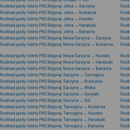
Rozkład jazdy i bilety PKS Biłgoraj: Jelna → Sarzyna
Rozkł
Rozkład jazdy i bilety PKS Biłgoraj: Jelna → Koziarnia
Rozkł
Rozkład jazdy i bilety PKS Biłgoraj: Jelna → Hucisko
Rozkł
Rozkład jazdy i bilety PKS Biłgoraj: Jelna → Harasiuki
Rozkł
Rozkład jazdy i bilety PKS Biłgoraj: Jelna → Banachy
Rozkł
Rozkład jazdy i bilety PKS Biłgoraj: Nowa Sarzyna → Sarzyna
Rozkł
Rozkład jazdy i bilety PKS Biłgoraj: Nowa Sarzyna → Koziarnia
Rozkł
Rozkład jazdy i bilety PKS Biłgoraj: Nowa Sarzyna → Hucisko
Rozkł
Rozkład jazdy i bilety PKS Biłgoraj: Nowa Sarzyna → Harasiuki
Rozkł
Rozkład jazdy i bilety PKS Biłgoraj: Nowa Sarzyna → Banachy
Rozkł
Rozkład jazdy i bilety PKS Biłgoraj: Sarzyna → Tarnogóra
Rozkł
Rozkład jazdy i bilety PKS Biłgoraj: Sarzyna → Krzeszów
Rozkł
Rozkład jazdy i bilety PKS Biłgoraj: Sarzyna → Wólka
Rozkł
Rozkład jazdy i bilety PKS Biłgoraj: Sarzyna → Derylaki
Rozkł
Rozkład jazdy i bilety PKS Biłgoraj: Sarzyna → Sól
Rozkł
Rozkład jazdy i bilety PKS Biłgoraj: Tarnogóra → Koziarnia
Rozkł
Rozkład jazdy i bilety PKS Biłgoraj: Tarnogóra → Hucisko
Rozkł
Rozkład jazdy i bilety PKS Biłgoraj: Tarnogóra → Harasiuki
Rozkł
Rozkład jazdy i bilety PKS Biłgoraj: Tarnogóra → Banachy
Rozkł