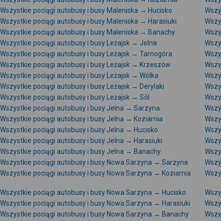
Wszystkie pociągi autobusy i busy Maleniska → Hucisko
Wszy
Wszystkie pociągi autobusy i busy Maleniska → Harasiuki
Wszys
Wszystkie pociągi autobusy i busy Maleniska → Banachy
Wszys
Wszystkie pociągi autobusy i busy Leżajsk → Jelna
Wszy
Wszystkie pociągi autobusy i busy Leżajsk → Tarnogóra
Wszys
Wszystkie pociągi autobusy i busy Leżajsk → Krzeszów
Wszy
Wszystkie pociągi autobusy i busy Leżajsk → Wólka
Wszys
Wszystkie pociągi autobusy i busy Leżajsk → Derylaki
Wszys
Wszystkie pociągi autobusy i busy Leżajsk → Sól
Wszys
Wszystkie pociągi autobusy i busy Jelna → Sarzyna
Wszy
Wszystkie pociągi autobusy i busy Jelna → Koziarnia
Wszy
Wszystkie pociągi autobusy i busy Jelna → Hucisko
Wszys
Wszystkie pociągi autobusy i busy Jelna → Harasiuki
Wszys
Wszystkie pociągi autobusy i busy Jelna → Banachy
Wszys
Wszystkie pociągi autobusy i busy Nowa Sarzyna → Sarzyna
Wszy
Wszystkie pociągi autobusy i busy Nowa Sarzyna → Koziarnia
Wszy
Wszystkie pociągi autobusy i busy Nowa Sarzyna → Hucisko
Wszy
Wszystkie pociągi autobusy i busy Nowa Sarzyna → Harasiuki
Wszy
Wszystkie pociągi autobusy i busy Nowa Sarzyna → Banachy
Wszy