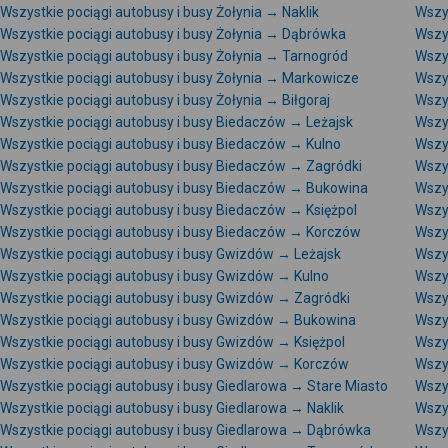
Wszystkie pociągi autobusy i busy Żołynia → Naklik
Wszy
Wszystkie pociągi autobusy i busy Żołynia → Dąbrówka
Wszys
Wszystkie pociągi autobusy i busy Żołynia → Tarnogród
Wszys
Wszystkie pociągi autobusy i busy Żołynia → Markowicze
Wszy
Wszystkie pociągi autobusy i busy Żołynia → Biłgoraj
Wszy
Wszystkie pociągi autobusy i busy Biedaczów → Leżajsk
Wszy
Wszystkie pociągi autobusy i busy Biedaczów → Kulno
Wszys
Wszystkie pociągi autobusy i busy Biedaczów → Zagródki
Wszy
Wszystkie pociągi autobusy i busy Biedaczów → Bukowina
Wszy
Wszystkie pociągi autobusy i busy Biedaczów → Księżpol
Wszy
Wszystkie pociągi autobusy i busy Biedaczów → Korczów
Wszys
Wszystkie pociągi autobusy i busy Gwizdów → Leżajsk
Wszy
Wszystkie pociągi autobusy i busy Gwizdów → Kulno
Wszy
Wszystkie pociągi autobusy i busy Gwizdów → Zagródki
Wszy
Wszystkie pociągi autobusy i busy Gwizdów → Bukowina
Wszy
Wszystkie pociągi autobusy i busy Gwizdów → Księżpol
Wszy
Wszystkie pociągi autobusy i busy Gwizdów → Korczów
Wszys
Wszystkie pociągi autobusy i busy Giedlarowa → Stare Miasto
Wszy
Wszystkie pociągi autobusy i busy Giedlarowa → Naklik
Wszy
Wszystkie pociągi autobusy i busy Giedlarowa → Dąbrówka
Wszy