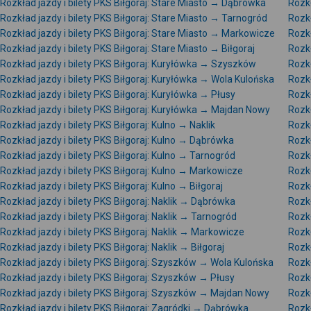
Rozkład jazdy i bilety PKS Biłgoraj: Stare Miasto → Dąbrówka
Rozkł
Rozkład jazdy i bilety PKS Biłgoraj: Stare Miasto → Tarnogród
Rozkł
Rozkład jazdy i bilety PKS Biłgoraj: Stare Miasto → Markowicze
Rozkł
Rozkład jazdy i bilety PKS Biłgoraj: Stare Miasto → Biłgoraj
Rozkł
Rozkład jazdy i bilety PKS Biłgoraj: Kuryłówka → Szyszków
Rozkł
Rozkład jazdy i bilety PKS Biłgoraj: Kuryłówka → Wola Kulońska
Rozkł
Rozkład jazdy i bilety PKS Biłgoraj: Kuryłówka → Płusy
Rozkł
Rozkład jazdy i bilety PKS Biłgoraj: Kuryłówka → Majdan Nowy
Rozkł
Rozkład jazdy i bilety PKS Biłgoraj: Kulno → Naklik
Rozkł
Rozkład jazdy i bilety PKS Biłgoraj: Kulno → Dąbrówka
Rozkł
Rozkład jazdy i bilety PKS Biłgoraj: Kulno → Tarnogród
Rozkł
Rozkład jazdy i bilety PKS Biłgoraj: Kulno → Markowicze
Rozkł
Rozkład jazdy i bilety PKS Biłgoraj: Kulno → Biłgoraj
Rozkł
Rozkład jazdy i bilety PKS Biłgoraj: Naklik → Dąbrówka
Rozkł
Rozkład jazdy i bilety PKS Biłgoraj: Naklik → Tarnogród
Rozkł
Rozkład jazdy i bilety PKS Biłgoraj: Naklik → Markowicze
Rozkł
Rozkład jazdy i bilety PKS Biłgoraj: Naklik → Biłgoraj
Rozkł
Rozkład jazdy i bilety PKS Biłgoraj: Szyszków → Wola Kulońska
Rozkł
Rozkład jazdy i bilety PKS Biłgoraj: Szyszków → Płusy
Rozkł
Rozkład jazdy i bilety PKS Biłgoraj: Szyszków → Majdan Nowy
Rozkł
Rozkład jazdy i bilety PKS Biłgoraj: Zagródki → Dąbrówka
Rozkł