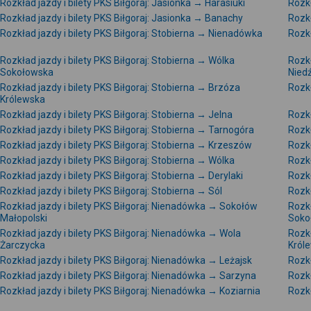
Rozkład jazdy i bilety PKS Biłgoraj: Jasionka → Harasiuki
Rozkł
Rozkład jazdy i bilety PKS Biłgoraj: Jasionka → Banachy
Rozkł
Rozkład jazdy i bilety PKS Biłgoraj: Stobierna → Nienadówka
Rozkł
Rozkład jazdy i bilety PKS Biłgoraj: Stobierna → Wólka
Rozkł
Sokołowska
Nied
Rozkład jazdy i bilety PKS Biłgoraj: Stobierna → Brzóza
Rozkł
Królewska
Rozkład jazdy i bilety PKS Biłgoraj: Stobierna → Jelna
Rozkł
Rozkład jazdy i bilety PKS Biłgoraj: Stobierna → Tarnogóra
Rozkł
Rozkład jazdy i bilety PKS Biłgoraj: Stobierna → Krzeszów
Rozkł
Rozkład jazdy i bilety PKS Biłgoraj: Stobierna → Wólka
Rozkł
Rozkład jazdy i bilety PKS Biłgoraj: Stobierna → Derylaki
Rozkł
Rozkład jazdy i bilety PKS Biłgoraj: Stobierna → Sól
Rozkł
Rozkład jazdy i bilety PKS Biłgoraj: Nienadówka → Sokołów
Rozkł
Małopolski
Soko
Rozkład jazdy i bilety PKS Biłgoraj: Nienadówka → Wola
Rozkł
Żarczycka
Król
Rozkład jazdy i bilety PKS Biłgoraj: Nienadówka → Leżajsk
Rozkł
Rozkład jazdy i bilety PKS Biłgoraj: Nienadówka → Sarzyna
Rozkł
Rozkład jazdy i bilety PKS Biłgoraj: Nienadówka → Koziarnia
Rozkł