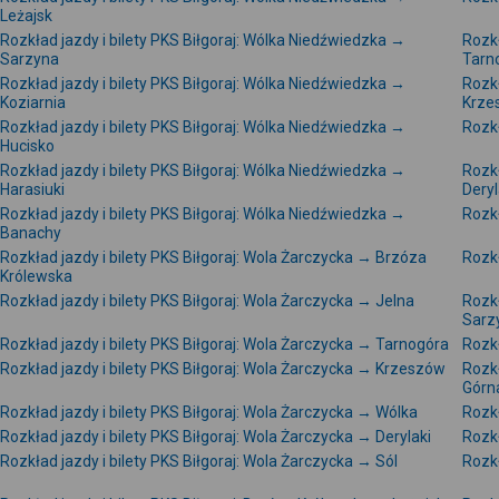
Leżajsk
Rozkład jazdy i bilety PKS Biłgoraj: Wólka Niedźwiedzka →
Rozkł
Sarzyna
Tarn
Rozkład jazdy i bilety PKS Biłgoraj: Wólka Niedźwiedzka →
Rozkł
Koziarnia
Krze
Rozkład jazdy i bilety PKS Biłgoraj: Wólka Niedźwiedzka →
Rozkł
Hucisko
Rozkład jazdy i bilety PKS Biłgoraj: Wólka Niedźwiedzka →
Rozkł
Harasiuki
Deryl
Rozkład jazdy i bilety PKS Biłgoraj: Wólka Niedźwiedzka →
Rozkł
Banachy
Rozkład jazdy i bilety PKS Biłgoraj: Wola Żarczycka → Brzóza
Rozkł
Królewska
Rozkład jazdy i bilety PKS Biłgoraj: Wola Żarczycka → Jelna
Rozkł
Sarz
Rozkład jazdy i bilety PKS Biłgoraj: Wola Żarczycka → Tarnogóra
Rozkł
Rozkład jazdy i bilety PKS Biłgoraj: Wola Żarczycka → Krzeszów
Rozkł
Górn
Rozkład jazdy i bilety PKS Biłgoraj: Wola Żarczycka → Wólka
Rozkł
Rozkład jazdy i bilety PKS Biłgoraj: Wola Żarczycka → Derylaki
Rozkł
Rozkład jazdy i bilety PKS Biłgoraj: Wola Żarczycka → Sól
Rozkł