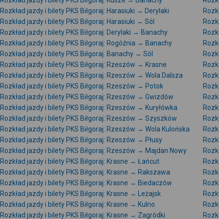
Rozkład jazdy i bilety PKS Biłgoraj: Kusze → Banachy
Rozkł
Rozkład jazdy i bilety PKS Biłgoraj: Harasiuki → Derylaki
Rozkł
Rozkład jazdy i bilety PKS Biłgoraj: Harasiuki → Sól
Rozkł
Rozkład jazdy i bilety PKS Biłgoraj: Derylaki → Banachy
Rozkł
Rozkład jazdy i bilety PKS Biłgoraj: Rogóźnia → Banachy
Rozkł
Rozkład jazdy i bilety PKS Biłgoraj: Banachy → Sól
Rozkł
Rozkład jazdy i bilety PKS Biłgoraj: Rzeszów → Krasne
Rozkł
Rozkład jazdy i bilety PKS Biłgoraj: Rzeszów → Wola Dalsza
Rozkł
Rozkład jazdy i bilety PKS Biłgoraj: Rzeszów → Potok
Rozkł
Rozkład jazdy i bilety PKS Biłgoraj: Rzeszów → Gwizdów
Rozkł
Rozkład jazdy i bilety PKS Biłgoraj: Rzeszów → Kuryłówka
Rozkł
Rozkład jazdy i bilety PKS Biłgoraj: Rzeszów → Szyszków
Rozkł
Rozkład jazdy i bilety PKS Biłgoraj: Rzeszów → Wola Kulońska
Rozkł
Rozkład jazdy i bilety PKS Biłgoraj: Rzeszów → Płusy
Rozkł
Rozkład jazdy i bilety PKS Biłgoraj: Rzeszów → Majdan Nowy
Rozkł
Rozkład jazdy i bilety PKS Biłgoraj: Krasne → Łańcut
Rozkł
Rozkład jazdy i bilety PKS Biłgoraj: Krasne → Rakszawa
Rozkł
Rozkład jazdy i bilety PKS Biłgoraj: Krasne → Biedaczów
Rozkł
Rozkład jazdy i bilety PKS Biłgoraj: Krasne → Leżajsk
Rozkł
Rozkład jazdy i bilety PKS Biłgoraj: Krasne → Kulno
Rozkł
Rozkład jazdy i bilety PKS Biłgoraj: Krasne → Zagródki
Rozkł