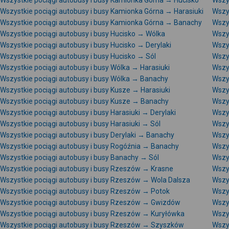
Wszystkie pociągi autobusy i busy Kamionka Górna → Hucisko
Wszy
Wszystkie pociągi autobusy i busy Kamionka Górna → Harasiuki
Wszy
Wszystkie pociągi autobusy i busy Kamionka Górna → Banachy
Wszy
Wszystkie pociągi autobusy i busy Hucisko → Wólka
Wszy
Wszystkie pociągi autobusy i busy Hucisko → Derylaki
Wszy
Wszystkie pociągi autobusy i busy Hucisko → Sól
Wszys
Wszystkie pociągi autobusy i busy Wólka → Harasiuki
Wszys
Wszystkie pociągi autobusy i busy Wólka → Banachy
Wszys
Wszystkie pociągi autobusy i busy Kusze → Harasiuki
Wszys
Wszystkie pociągi autobusy i busy Kusze → Banachy
Wszys
Wszystkie pociągi autobusy i busy Harasiuki → Derylaki
Wszys
Wszystkie pociągi autobusy i busy Harasiuki → Sól
Wszys
Wszystkie pociągi autobusy i busy Derylaki → Banachy
Wszys
Wszystkie pociągi autobusy i busy Rogóźnia → Banachy
Wszys
Wszystkie pociągi autobusy i busy Banachy → Sól
Wszys
Wszystkie pociągi autobusy i busy Rzeszów → Krasne
Wszy
Wszystkie pociągi autobusy i busy Rzeszów → Wola Dalsza
Wszy
Wszystkie pociągi autobusy i busy Rzeszów → Potok
Wszy
Wszystkie pociągi autobusy i busy Rzeszów → Gwizdów
Wszy
Wszystkie pociągi autobusy i busy Rzeszów → Kuryłówka
Wszy
Wszystkie pociągi autobusy i busy Rzeszów → Szyszków
Wszy