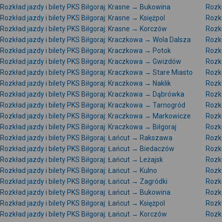
Rozkład jazdy i bilety PKS Biłgoraj: Krasne → Bukowina
Rozkł
Rozkład jazdy i bilety PKS Biłgoraj: Krasne → Księżpol
Rozkł
Rozkład jazdy i bilety PKS Biłgoraj: Krasne → Korczów
Rozkł
Rozkład jazdy i bilety PKS Biłgoraj: Kraczkowa → Wola Dalsza
Rozkł
Rozkład jazdy i bilety PKS Biłgoraj: Kraczkowa → Potok
Rozkł
Rozkład jazdy i bilety PKS Biłgoraj: Kraczkowa → Gwizdów
Rozkł
Rozkład jazdy i bilety PKS Biłgoraj: Kraczkowa → Stare Miasto
Rozkł
Rozkład jazdy i bilety PKS Biłgoraj: Kraczkowa → Naklik
Rozkł
Rozkład jazdy i bilety PKS Biłgoraj: Kraczkowa → Dąbrówka
Rozkł
Rozkład jazdy i bilety PKS Biłgoraj: Kraczkowa → Tarnogród
Rozkł
Rozkład jazdy i bilety PKS Biłgoraj: Kraczkowa → Markowicze
Rozkł
Rozkład jazdy i bilety PKS Biłgoraj: Kraczkowa → Biłgoraj
Rozkł
Rozkład jazdy i bilety PKS Biłgoraj: Łańcut → Rakszawa
Rozkł
Rozkład jazdy i bilety PKS Biłgoraj: Łańcut → Biedaczów
Rozkł
Rozkład jazdy i bilety PKS Biłgoraj: Łańcut → Leżajsk
Rozkł
Rozkład jazdy i bilety PKS Biłgoraj: Łańcut → Kulno
Rozkł
Rozkład jazdy i bilety PKS Biłgoraj: Łańcut → Zagródki
Rozkł
Rozkład jazdy i bilety PKS Biłgoraj: Łańcut → Bukowina
Rozkł
Rozkład jazdy i bilety PKS Biłgoraj: Łańcut → Księżpol
Rozkł
Rozkład jazdy i bilety PKS Biłgoraj: Łańcut → Korczów
Rozkł