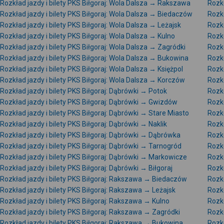
Rozkład jazdy i bilety PKS Biłgoraj: Wola Dalsza → Rakszawa
Rozkł
Rozkład jazdy i bilety PKS Biłgoraj: Wola Dalsza → Biedaczów
Rozkł
Rozkład jazdy i bilety PKS Biłgoraj: Wola Dalsza → Leżajsk
Rozkł
Rozkład jazdy i bilety PKS Biłgoraj: Wola Dalsza → Kulno
Rozkł
Rozkład jazdy i bilety PKS Biłgoraj: Wola Dalsza → Zagródki
Rozkł
Rozkład jazdy i bilety PKS Biłgoraj: Wola Dalsza → Bukowina
Rozkł
Rozkład jazdy i bilety PKS Biłgoraj: Wola Dalsza → Księżpol
Rozkł
Rozkład jazdy i bilety PKS Biłgoraj: Wola Dalsza → Korczów
Rozkł
Rozkład jazdy i bilety PKS Biłgoraj: Dąbrówki → Potok
Rozkł
Rozkład jazdy i bilety PKS Biłgoraj: Dąbrówki → Gwizdów
Rozkł
Rozkład jazdy i bilety PKS Biłgoraj: Dąbrówki → Stare Miasto
Rozkł
Rozkład jazdy i bilety PKS Biłgoraj: Dąbrówki → Naklik
Rozkł
Rozkład jazdy i bilety PKS Biłgoraj: Dąbrówki → Dąbrówka
Rozkł
Rozkład jazdy i bilety PKS Biłgoraj: Dąbrówki → Tarnogród
Rozkł
Rozkład jazdy i bilety PKS Biłgoraj: Dąbrówki → Markowicze
Rozkł
Rozkład jazdy i bilety PKS Biłgoraj: Dąbrówki → Biłgoraj
Rozkł
Rozkład jazdy i bilety PKS Biłgoraj: Rakszawa → Biedaczów
Rozkł
Rozkład jazdy i bilety PKS Biłgoraj: Rakszawa → Leżajsk
Rozkł
Rozkład jazdy i bilety PKS Biłgoraj: Rakszawa → Kulno
Rozkł
Rozkład jazdy i bilety PKS Biłgoraj: Rakszawa → Zagródki
Rozkł
Rozkład jazdy i bilety PKS Biłgoraj: Rakszawa → Bukowina
Rozkł