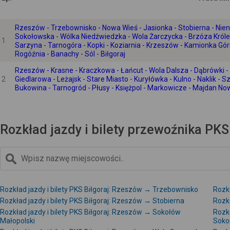
Rzeszów - Trzebownisko - Nowa Wieś - Jasionka - Stobierna - Nie
Sokołowska - Wólka Niedźwiedzka - Wola Żarczycka - Brzóza Królew
1
Sarzyna - Tarnogóra - Kopki - Koziarnia - Krzeszów - Kamionka Górna
Rogóźnia - Banachy - Sól - Biłgoraj
Rzeszów - Krasne - Kraczkowa - Łańcut - Wola Dalsza - Dąbrówki -
2
Giedlarowa - Leżajsk - Stare Miasto - Kuryłówka - Kulno - Naklik -
Bukowina - Tarnogród - Płusy - Księżpol - Markowicze - Majdan Now
Rozkład jazdy i bilety przewoźnika PKS 
Rozkład jazdy i bilety PKS Biłgoraj: Rzeszów → Trzebownisko
Rozkł
Rozkład jazdy i bilety PKS Biłgoraj: Rzeszów → Stobierna
Rozkł
Rozkład jazdy i bilety PKS Biłgoraj: Rzeszów → Sokołów
Rozkł
Małopolski
Soko