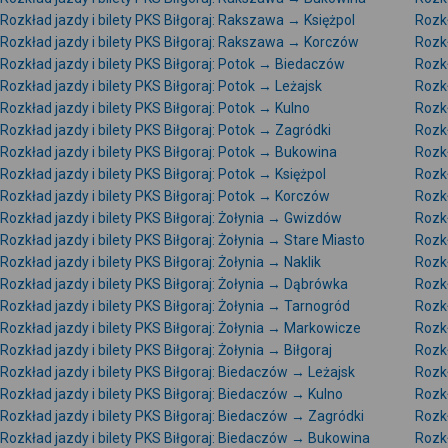
Rozkład jazdy i bilety PKS Biłgoraj: Rakszawa → Księżpol
Rozkł
Rozkład jazdy i bilety PKS Biłgoraj: Rakszawa → Korczów
Rozkł
Rozkład jazdy i bilety PKS Biłgoraj: Potok → Biedaczów
Rozkł
Rozkład jazdy i bilety PKS Biłgoraj: Potok → Leżajsk
Rozkł
Rozkład jazdy i bilety PKS Biłgoraj: Potok → Kulno
Rozkł
Rozkład jazdy i bilety PKS Biłgoraj: Potok → Zagródki
Rozkł
Rozkład jazdy i bilety PKS Biłgoraj: Potok → Bukowina
Rozkł
Rozkład jazdy i bilety PKS Biłgoraj: Potok → Księżpol
Rozkł
Rozkład jazdy i bilety PKS Biłgoraj: Potok → Korczów
Rozkł
Rozkład jazdy i bilety PKS Biłgoraj: Żołynia → Gwizdów
Rozkł
Rozkład jazdy i bilety PKS Biłgoraj: Żołynia → Stare Miasto
Rozkł
Rozkład jazdy i bilety PKS Biłgoraj: Żołynia → Naklik
Rozkł
Rozkład jazdy i bilety PKS Biłgoraj: Żołynia → Dąbrówka
Rozkł
Rozkład jazdy i bilety PKS Biłgoraj: Żołynia → Tarnogród
Rozkł
Rozkład jazdy i bilety PKS Biłgoraj: Żołynia → Markowicze
Rozkł
Rozkład jazdy i bilety PKS Biłgoraj: Żołynia → Biłgoraj
Rozkł
Rozkład jazdy i bilety PKS Biłgoraj: Biedaczów → Leżajsk
Rozkł
Rozkład jazdy i bilety PKS Biłgoraj: Biedaczów → Kulno
Rozkł
Rozkład jazdy i bilety PKS Biłgoraj: Biedaczów → Zagródki
Rozkł
Rozkład jazdy i bilety PKS Biłgoraj: Biedaczów → Bukowina
Rozkł