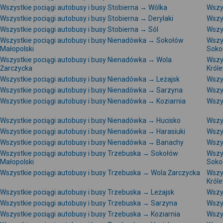
Wszystkie pociągi autobusy i busy Stobierna → Wólka
Wszy
Wszystkie pociągi autobusy i busy Stobierna → Derylaki
Wszy
Wszystkie pociągi autobusy i busy Stobierna → Sól
Wszys
Wszystkie pociągi autobusy i busy Nienadówka → Sokołów
Wszy
Małopolski
Soko
Wszystkie pociągi autobusy i busy Nienadówka → Wola
Wszy
Żarczycka
Król
Wszystkie pociągi autobusy i busy Nienadówka → Leżajsk
Wszy
Wszystkie pociągi autobusy i busy Nienadówka → Sarzyna
Wszy
Wszystkie pociągi autobusy i busy Nienadówka → Koziarnia
Wszy
Wszystkie pociągi autobusy i busy Nienadówka → Hucisko
Wszy
Wszystkie pociągi autobusy i busy Nienadówka → Harasiuki
Wszy
Wszystkie pociągi autobusy i busy Nienadówka → Banachy
Wszy
Wszystkie pociągi autobusy i busy Trzebuska → Sokołów
Wszy
Małopolski
Soko
Wszystkie pociągi autobusy i busy Trzebuska → Wola Żarczycka
Wszy
Król
Wszystkie pociągi autobusy i busy Trzebuska → Leżajsk
Wszy
Wszystkie pociągi autobusy i busy Trzebuska → Sarzyna
Wszy
Wszystkie pociągi autobusy i busy Trzebuska → Koziarnia
Wszy