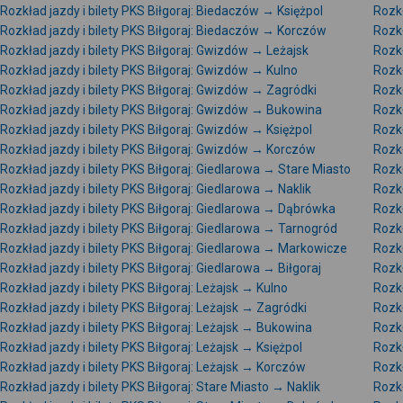
Rozkład jazdy i bilety PKS Biłgoraj: Biedaczów → Księżpol
Rozkł
Rozkład jazdy i bilety PKS Biłgoraj: Biedaczów → Korczów
Rozkł
Rozkład jazdy i bilety PKS Biłgoraj: Gwizdów → Leżajsk
Rozkł
Rozkład jazdy i bilety PKS Biłgoraj: Gwizdów → Kulno
Rozkł
Rozkład jazdy i bilety PKS Biłgoraj: Gwizdów → Zagródki
Rozkł
Rozkład jazdy i bilety PKS Biłgoraj: Gwizdów → Bukowina
Rozkł
Rozkład jazdy i bilety PKS Biłgoraj: Gwizdów → Księżpol
Rozkł
Rozkład jazdy i bilety PKS Biłgoraj: Gwizdów → Korczów
Rozkł
Rozkład jazdy i bilety PKS Biłgoraj: Giedlarowa → Stare Miasto
Rozkł
Rozkład jazdy i bilety PKS Biłgoraj: Giedlarowa → Naklik
Rozkł
Rozkład jazdy i bilety PKS Biłgoraj: Giedlarowa → Dąbrówka
Rozkł
Rozkład jazdy i bilety PKS Biłgoraj: Giedlarowa → Tarnogród
Rozkł
Rozkład jazdy i bilety PKS Biłgoraj: Giedlarowa → Markowicze
Rozkł
Rozkład jazdy i bilety PKS Biłgoraj: Giedlarowa → Biłgoraj
Rozkł
Rozkład jazdy i bilety PKS Biłgoraj: Leżajsk → Kulno
Rozkł
Rozkład jazdy i bilety PKS Biłgoraj: Leżajsk → Zagródki
Rozkł
Rozkład jazdy i bilety PKS Biłgoraj: Leżajsk → Bukowina
Rozkł
Rozkład jazdy i bilety PKS Biłgoraj: Leżajsk → Księżpol
Rozkł
Rozkład jazdy i bilety PKS Biłgoraj: Leżajsk → Korczów
Rozkł
Rozkład jazdy i bilety PKS Biłgoraj: Stare Miasto → Naklik
Rozkł