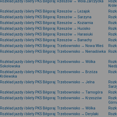
Rozkład jazdy i bilety PKS Biłgoraj: Rzeszów → Wola Żarczycka
Rozkł
Król
Rozkład jazdy i bilety PKS Biłgoraj: Rzeszów → Leżajsk
Rozkł
Rozkład jazdy i bilety PKS Biłgoraj: Rzeszów → Sarzyna
Rozkł
Rozkład jazdy i bilety PKS Biłgoraj: Rzeszów → Koziarnia
Rozkł
Rozkład jazdy i bilety PKS Biłgoraj: Rzeszów → Hucisko
Rozkł
Rozkład jazdy i bilety PKS Biłgoraj: Rzeszów → Harasiuki
Rozkł
Rozkład jazdy i bilety PKS Biłgoraj: Rzeszów → Banachy
Rozkł
Rozkład jazdy i bilety PKS Biłgoraj: Trzebownisko → Nowa Wieś
Rozkł
Rozkład jazdy i bilety PKS Biłgoraj: Trzebownisko → Nienadówka
Rozkł
Rozkład jazdy i bilety PKS Biłgoraj: Trzebownisko → Wólka
Rozkł
Sokołowska
Nied
Rozkład jazdy i bilety PKS Biłgoraj: Trzebownisko → Brzóza
Rozkł
Królewska
Rozkład jazdy i bilety PKS Biłgoraj: Trzebownisko → Jelna
Rozkł
Sarz
Rozkład jazdy i bilety PKS Biłgoraj: Trzebownisko → Tarnogóra
Rozkł
Rozkład jazdy i bilety PKS Biłgoraj: Trzebownisko → Krzeszów
Rozkł
Górn
Rozkład jazdy i bilety PKS Biłgoraj: Trzebownisko → Wólka
Rozkł
Rozkład jazdy i bilety PKS Biłgoraj: Trzebownisko → Derylaki
Rozkł