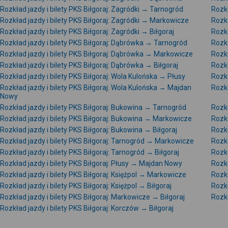
Rozkład jazdy i bilety PKS Biłgoraj: Zagródki → Tarnogród
Rozkł
Rozkład jazdy i bilety PKS Biłgoraj: Zagródki → Markowicze
Rozkł
Rozkład jazdy i bilety PKS Biłgoraj: Zagródki → Biłgoraj
Rozkł
Rozkład jazdy i bilety PKS Biłgoraj: Dąbrówka → Tarnogród
Rozkł
Rozkład jazdy i bilety PKS Biłgoraj: Dąbrówka → Markowicze
Rozkł
Rozkład jazdy i bilety PKS Biłgoraj: Dąbrówka → Biłgoraj
Rozkł
Rozkład jazdy i bilety PKS Biłgoraj: Wola Kulońska → Płusy
Rozkł
Rozkład jazdy i bilety PKS Biłgoraj: Wola Kulońska → Majdan
Rozkł
Nowy
Rozkład jazdy i bilety PKS Biłgoraj: Bukowina → Tarnogród
Rozkł
Rozkład jazdy i bilety PKS Biłgoraj: Bukowina → Markowicze
Rozkł
Rozkład jazdy i bilety PKS Biłgoraj: Bukowina → Biłgoraj
Rozkł
Rozkład jazdy i bilety PKS Biłgoraj: Tarnogród → Markowicze
Rozkł
Rozkład jazdy i bilety PKS Biłgoraj: Tarnogród → Biłgoraj
Rozkł
Rozkład jazdy i bilety PKS Biłgoraj: Płusy → Majdan Nowy
Rozkł
Rozkład jazdy i bilety PKS Biłgoraj: Księżpol → Markowicze
Rozkł
Rozkład jazdy i bilety PKS Biłgoraj: Księżpol → Biłgoraj
Rozkł
Rozkład jazdy i bilety PKS Biłgoraj: Markowicze → Biłgoraj
Rozkł
Rozkład jazdy i bilety PKS Biłgoraj: Korczów → Biłgoraj