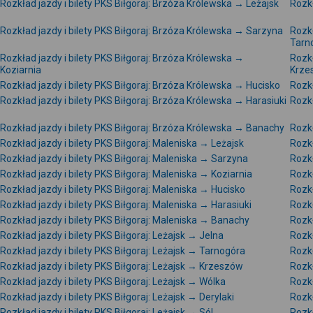
Rozkład jazdy i bilety PKS Biłgoraj: Brzóza Królewska → Leżajsk
Rozkł
Rozkład jazdy i bilety PKS Biłgoraj: Brzóza Królewska → Sarzyna
Rozkł
Tarn
Rozkład jazdy i bilety PKS Biłgoraj: Brzóza Królewska →
Rozkł
Koziarnia
Krze
Rozkład jazdy i bilety PKS Biłgoraj: Brzóza Królewska → Hucisko
Rozkł
Rozkład jazdy i bilety PKS Biłgoraj: Brzóza Królewska → Harasiuki
Rozkł
Rozkład jazdy i bilety PKS Biłgoraj: Brzóza Królewska → Banachy
Rozkł
Rozkład jazdy i bilety PKS Biłgoraj: Maleniska → Leżajsk
Rozkł
Rozkład jazdy i bilety PKS Biłgoraj: Maleniska → Sarzyna
Rozkł
Rozkład jazdy i bilety PKS Biłgoraj: Maleniska → Koziarnia
Rozkł
Rozkład jazdy i bilety PKS Biłgoraj: Maleniska → Hucisko
Rozkł
Rozkład jazdy i bilety PKS Biłgoraj: Maleniska → Harasiuki
Rozkł
Rozkład jazdy i bilety PKS Biłgoraj: Maleniska → Banachy
Rozkł
Rozkład jazdy i bilety PKS Biłgoraj: Leżajsk → Jelna
Rozkł
Rozkład jazdy i bilety PKS Biłgoraj: Leżajsk → Tarnogóra
Rozkł
Rozkład jazdy i bilety PKS Biłgoraj: Leżajsk → Krzeszów
Rozkł
Rozkład jazdy i bilety PKS Biłgoraj: Leżajsk → Wólka
Rozkł
Rozkład jazdy i bilety PKS Biłgoraj: Leżajsk → Derylaki
Rozkł
Rozkład jazdy i bilety PKS Biłgoraj: Leżajsk → Sól
Rozkł