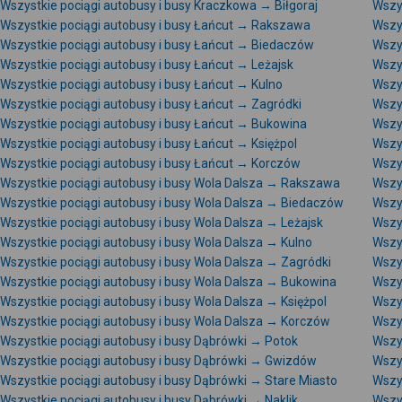
Wszystkie pociągi autobusy i busy Kraczkowa → Biłgoraj
Wszy
Wszystkie pociągi autobusy i busy Łańcut → Rakszawa
Wszy
Wszystkie pociągi autobusy i busy Łańcut → Biedaczów
Wszy
Wszystkie pociągi autobusy i busy Łańcut → Leżajsk
Wszys
Wszystkie pociągi autobusy i busy Łańcut → Kulno
Wszys
Wszystkie pociągi autobusy i busy Łańcut → Zagródki
Wszy
Wszystkie pociągi autobusy i busy Łańcut → Bukowina
Wszy
Wszystkie pociągi autobusy i busy Łańcut → Księżpol
Wszy
Wszystkie pociągi autobusy i busy Łańcut → Korczów
Wszys
Wszystkie pociągi autobusy i busy Wola Dalsza → Rakszawa
Wszy
Wszystkie pociągi autobusy i busy Wola Dalsza → Biedaczów
Wszy
Wszystkie pociągi autobusy i busy Wola Dalsza → Leżajsk
Wszys
Wszystkie pociągi autobusy i busy Wola Dalsza → Kulno
Wszys
Wszystkie pociągi autobusy i busy Wola Dalsza → Zagródki
Wszy
Wszystkie pociągi autobusy i busy Wola Dalsza → Bukowina
Wszy
Wszystkie pociągi autobusy i busy Wola Dalsza → Księżpol
Wszy
Wszystkie pociągi autobusy i busy Wola Dalsza → Korczów
Wszys
Wszystkie pociągi autobusy i busy Dąbrówki → Potok
Wszys
Wszystkie pociągi autobusy i busy Dąbrówki → Gwizdów
Wszy
Wszystkie pociągi autobusy i busy Dąbrówki → Stare Miasto
Wszy
Wszystkie pociągi autobusy i busy Dąbrówki → Naklik
Wszy