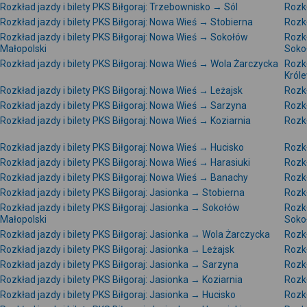
Rozkład jazdy i bilety PKS Biłgoraj: Trzebownisko → Sól
Rozkł
Rozkład jazdy i bilety PKS Biłgoraj: Nowa Wieś → Stobierna
Rozkł
Rozkład jazdy i bilety PKS Biłgoraj: Nowa Wieś → Sokołów
Rozkł
Małopolski
Soko
Rozkład jazdy i bilety PKS Biłgoraj: Nowa Wieś → Wola Żarczycka
Rozkł
Król
Rozkład jazdy i bilety PKS Biłgoraj: Nowa Wieś → Leżajsk
Rozkł
Rozkład jazdy i bilety PKS Biłgoraj: Nowa Wieś → Sarzyna
Rozkł
Rozkład jazdy i bilety PKS Biłgoraj: Nowa Wieś → Koziarnia
Rozkł
Rozkład jazdy i bilety PKS Biłgoraj: Nowa Wieś → Hucisko
Rozkł
Rozkład jazdy i bilety PKS Biłgoraj: Nowa Wieś → Harasiuki
Rozkł
Rozkład jazdy i bilety PKS Biłgoraj: Nowa Wieś → Banachy
Rozkł
Rozkład jazdy i bilety PKS Biłgoraj: Jasionka → Stobierna
Rozkł
Rozkład jazdy i bilety PKS Biłgoraj: Jasionka → Sokołów
Rozkł
Małopolski
Soko
Rozkład jazdy i bilety PKS Biłgoraj: Jasionka → Wola Żarczycka
Rozkł
Rozkład jazdy i bilety PKS Biłgoraj: Jasionka → Leżajsk
Rozkł
Rozkład jazdy i bilety PKS Biłgoraj: Jasionka → Sarzyna
Rozkł
Rozkład jazdy i bilety PKS Biłgoraj: Jasionka → Koziarnia
Rozkł
Rozkład jazdy i bilety PKS Biłgoraj: Jasionka → Hucisko
Rozkł