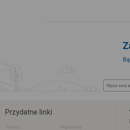
Z
Bą
Przydatne linki
Pomoc
Regulaminy