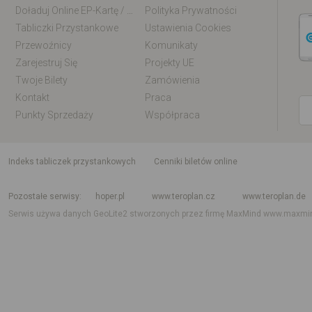
Doładuj Online EP-Kartę / EM-Kartę
Polityka Prywatności
Tabliczki Przystankowe
Ustawienia Cookies
Przewoźnicy
Komunikaty
Zarejestruj Się
Projekty UE
Twoje Bilety
Zamówienia
Kontakt
Praca
Punkty Sprzedaży
Współpraca
indeks tabliczek przystankowych
Cenniki biletów online
Rozkład jazdy krajowy i międzynarodowy
Rozkład jazdy autobusów
Rozk
Pozostałe serwisy
hoper.pl
www.teroplan.cz
www.teroplan.de
Serwis używa danych GeoLite2 stworzonych przez firmę MaxMind
www.maxmi