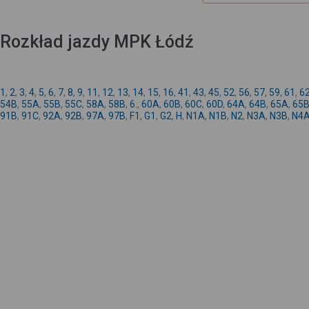
Rozkład jazdy MPK Łódź
1
,
2
,
3
,
4
,
5
,
6
,
7
,
8
,
9
,
11
,
12
,
13
,
14
,
15
,
16
,
41
,
43
,
45
,
52
,
56
,
57
,
59
,
61
,
6
54B
,
55A
,
55B
,
55C
,
58A
,
58B
,
6.
,
60A
,
60B
,
60C
,
60D
,
64A
,
64B
,
65A
,
65
91B
,
91C
,
92A
,
92B
,
97A
,
97B
,
F1
,
G1
,
G2
,
H
,
N1A
,
N1B
,
N2
,
N3A
,
N3B
,
N4