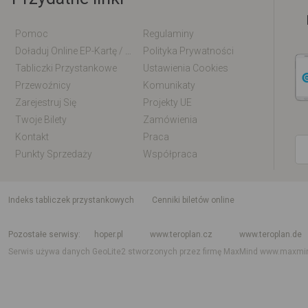
Pomoc
Regulaminy
Doładuj Online EP-Kartę / EM-Kartę
Polityka Prywatności
Tabliczki Przystankowe
Ustawienia Cookies
Przewoźnicy
Komunikaty
Zarejestruj Się
Projekty UE
Twoje Bilety
Zamówienia
Kontakt
Praca
Punkty Sprzedaży
Współpraca
indeks tabliczek przystankowych
Cenniki biletów online
Rozkład jazdy krajowy i międzynarodowy
Rozkład jazdy autobusów
Rozk
Pozostałe serwisy
hoper.pl
www.teroplan.cz
www.teroplan.de
Serwis używa danych GeoLite2 stworzonych przez firmę MaxMind
www.maxmi