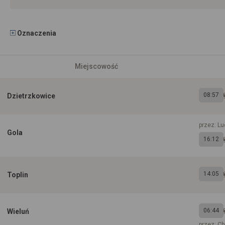
Oznaczenia
Miejscowość
08:57
Dzietrzkowice
przez: L
Gola
16:12
14:05
Toplin
06:44
Wieluń
przez: C