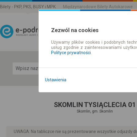
Bilety - PKP, PKS, BUSY i MPK
Międzynarodowe Bilety Autokarowe
Zezwól na cookies
Używamy plików cookies i podobnych techn
Rozkład Jazdy | Bilety
usług zgodnie z zainteresowaniami użytk
Polityce prywatności
.
Pok
Ustawienia
SKOMLIN TYSIĄCLECIA 01
Skomlin, gm. Skomlin
UWAGA: Na tabliczce nie są prezentowane wszystkie odjazdy do 