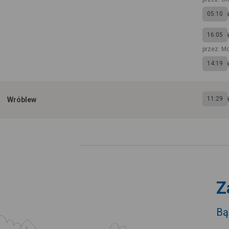
05:10
16:05
przez: M
14:19
11:29
Wróblew
Z
Bą