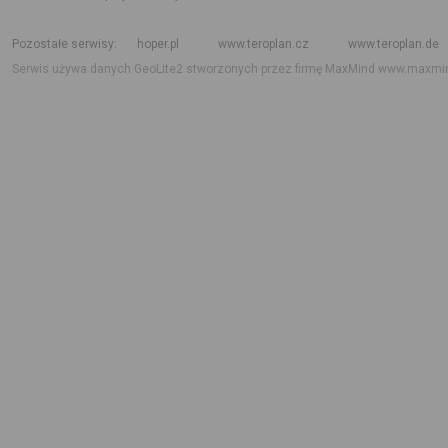
Rozkład jazdy krajowy i międzynarodowy
Rozkład jazdy autobusów
Rozk
Pozostałe serwisy
hoper.pl
www.teroplan.cz
www.teroplan.de
Serwis używa danych GeoLite2 stworzonych przez firmę MaxMind
www.maxmi