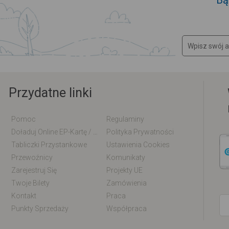
Bą
Przydatne linki
Pomoc
Regulaminy
Doładuj Online EP-Kartę / EM-Kartę
Polityka Prywatności
Tabliczki Przystankowe
Ustawienia Cookies
Przewoźnicy
Komunikaty
Zarejestruj Się
Projekty UE
Twoje Bilety
Zamówienia
Kontakt
Praca
Punkty Sprzedaży
Współpraca