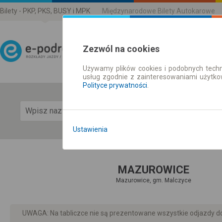
Bilety - PKP, PKS, BUSY i MPK
Międzynarodowe Bilety Autokarowe
Zezwól na cookies
Używamy plików cookies i podobnych techn
Rozkład Jazdy | Bilety
usług zgodnie z zainteresowaniami użytk
Polityce prywatności
.
Pok
Ustawienia
MAZUROWICE
Mazurowice, gm. Malczyce
UWAGA: Na tabliczce nie są prezentowane wszystkie odjazdy do 