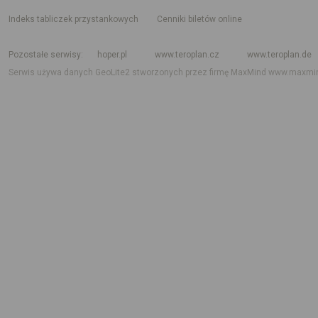
indeks tabliczek przystankowych
Cenniki biletów online
Rozkład jazdy krajowy i międzynarodowy
Rozkład jazdy autobusów
Rozk
Pozostałe serwisy
hoper.pl
www.teroplan.cz
www.teroplan.de
Serwis używa danych GeoLite2 stworzonych przez firmę MaxMind
www.maxmi