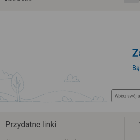
Z
Bą
Przydatne linki