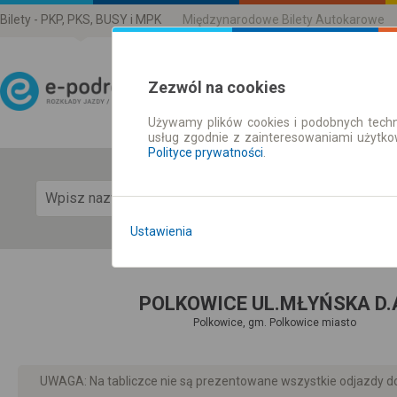
Bilety - PKP, PKS, BUSY i MPK
Międzynarodowe Bilety Autokarowe
Zezwól na cookies
Używamy plików cookies i podobnych techn
Rozkład Jazdy | Bilety
usług zgodnie z zainteresowaniami użytk
Polityce prywatności
.
Pok
Ustawienia
POLKOWICE UL.MŁYŃSKA D.
Polkowice, gm. Polkowice miasto
UWAGA: Na tabliczce nie są prezentowane wszystkie odjazdy do 