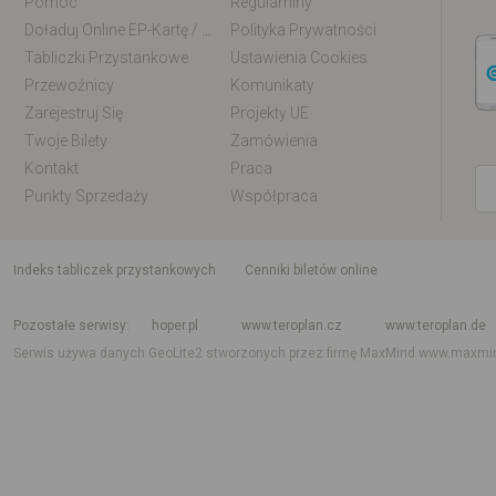
Pomoc
Regulaminy
Doładuj Online EP-Kartę / EM-Kartę
Polityka Prywatności
Tabliczki Przystankowe
Ustawienia Cookies
Przewoźnicy
Komunikaty
Zarejestruj Się
Projekty UE
Twoje Bilety
Zamówienia
Kontakt
Praca
Punkty Sprzedaży
Współpraca
indeks tabliczek przystankowych
Cenniki biletów online
Rozkład jazdy krajowy i międzynarodowy
Rozkład jazdy autobusów
Rozk
Pozostałe serwisy
hoper.pl
www.teroplan.cz
www.teroplan.de
Serwis używa danych GeoLite2 stworzonych przez firmę MaxMind
www.maxmi