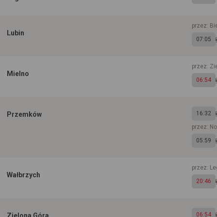
przez: B
Lubin
07:05
przez: Zi
Mielno
06:54
16:32
Przemków
przez: No
05:59
przez: Le
Wałbrzych
20:46
06:54
Zielona Góra