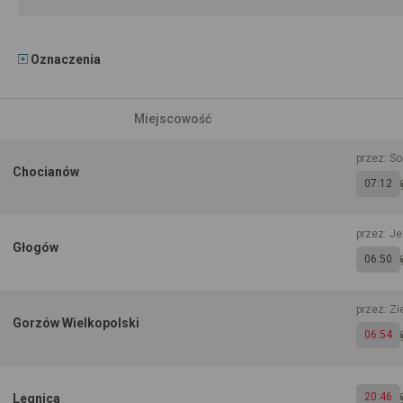
Oznaczenia
Miejscowość
przez: So
Chocianów
07:12
przez: J
Głogów
06:50
przez: Zi
Gorzów Wielkopolski
06:54
20:46
Legnica