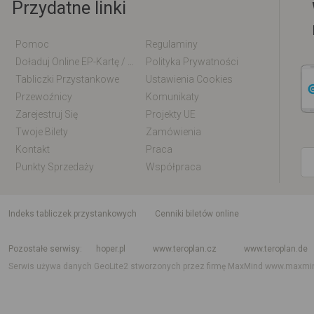
Przydatne linki
Pomoc
Regulaminy
Doładuj Online EP-Kartę / EM-Kartę
Polityka Prywatności
Tabliczki Przystankowe
Ustawienia Cookies
Przewoźnicy
Komunikaty
Zarejestruj Się
Projekty UE
Twoje Bilety
Zamówienia
Kontakt
Praca
Punkty Sprzedaży
Współpraca
indeks tabliczek przystankowych
Cenniki biletów online
Rozkład jazdy krajowy i międzynarodowy
Rozkład jazdy autobusów
Rozk
Pozostałe serwisy
hoper.pl
www.teroplan.cz
www.teroplan.de
Serwis używa danych GeoLite2 stworzonych przez firmę MaxMind
www.maxmi