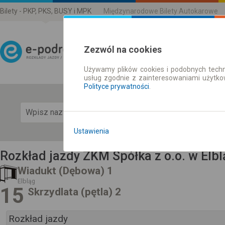
Bilety - PKP, PKS, BUSY i MPK
Międzynarodowe Bilety Autokarowe
Zezwól na cookies
Używamy plików cookies i podobnych techn
Rozkład Jazdy | Bilety
usług zgodnie z zainteresowaniami użytk
Polityce prywatności
.
Pok
Ustawienia
Rozkład jazdy ZKM Spółka z o.o. w Elbl
Wiadukt (Dębowa) 1
Elbląg
15
Skrzydlata (pętla) 2
Rozkład jazdy