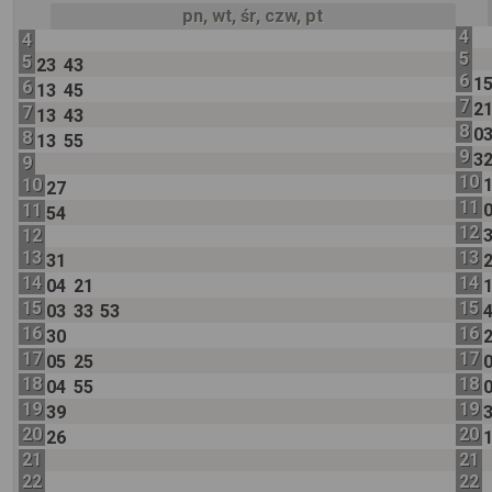
pn, wt, śr, czw, pt
4
4
5
5
23
43
6
1
6
13
45
7
2
7
13
43
8
0
8
13
55
9
3
9
10
10
27
11
11
54
12
12
13
13
31
14
14
04
21
15
15
03
33
53
16
16
30
17
17
05
25
18
18
04
55
19
19
39
20
20
26
21
21
22
22