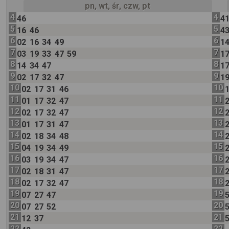
pn, wt, śr, czw, pt
4
4
46
4
5
5
16
46
4
6
6
02
16
34
49
1
7
7
03
19
33
47
59
1
8
8
14
34
47
1
9
9
02
17
32
47
1
10
10
02
17
31
46
11
11
01
17
32
47
12
12
02
17
32
47
13
13
01
17
31
47
14
14
02
18
34
48
15
15
04
19
34
49
16
16
03
19
34
47
17
17
02
18
31
47
18
18
02
17
32
47
19
19
07
27
47
20
20
07
27
52
21
21
12
37
22
22