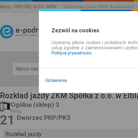
Bilety - PKP, PKS, BUSY i MPK
Międzynarodowe Bilety Autokarowe
Zezwól na cookies
Używamy plików cookies i podobnych techn
Rozkład Jazdy | Bilety
usług zgodnie z zainteresowaniami użytk
Polityce prywatności
.
Pok
Ustawienia
Rozkład jazdy ZKM Spółka z o.o. w Elbl
Ogólna (sklep) 3
Elbląg
21
Dworzec PKP/PKS
Rozkład jazdy