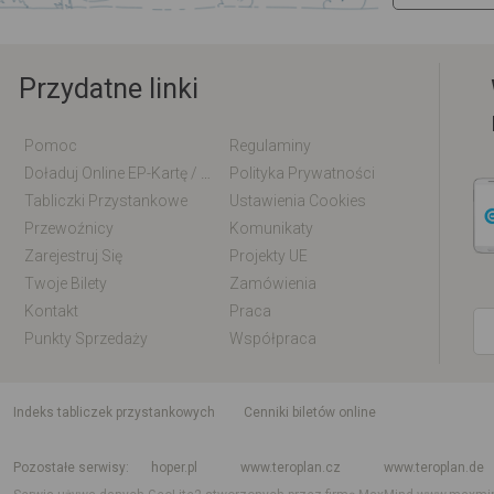
Przydatne linki
Pomoc
Regulaminy
Doładuj Online EP-Kartę / EM-Kartę
Polityka Prywatności
Tabliczki Przystankowe
Ustawienia Cookies
Przewoźnicy
Komunikaty
Zarejestruj Się
Projekty UE
Twoje Bilety
Zamówienia
Kontakt
Praca
Punkty Sprzedaży
Współpraca
indeks tabliczek przystankowych
Cenniki biletów online
Rozkład jazdy krajowy i międzynarodowy
Rozkład jazdy autobusów
Rozk
Pozostałe serwisy
hoper.pl
www.teroplan.cz
www.teroplan.de