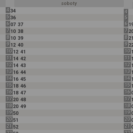
soboty
4
34
4
5
36
5
6
6
07
37
1
7
7
10
38
2
8
8
10
39
2
9
9
12
40
2
10
10
12
41
11
11
14
42
12
12
14
43
13
13
16
44
14
14
16
45
15
15
18
46
16
16
18
47
17
17
20
48
18
18
20
49
19
19
50
20
20
51
21
21
52
22
22