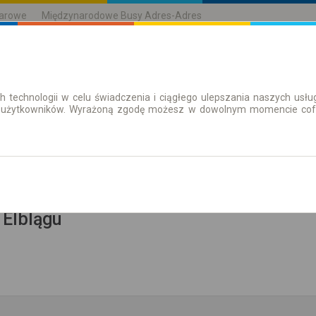
karowe
Międzynarodowe Busy Adres-Adres
h technologii w celu świadczenia i ciągłego ulepszania naszych us
| Bilety
Bilety okresowe
 użytkowników. Wyrażoną zgodę możesz w dowolnym momencie cofną
aż rozkład
 Elblągu