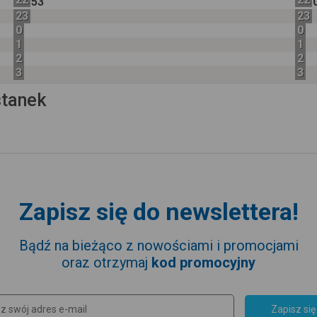
53
23
23
0
0
1
1
2
2
3
3
stanek
Zapisz się do newslettera!
Bądź na bieżąco z nowościami i promocjami
oraz otrzymaj
kod promocyjny
Zapisz się