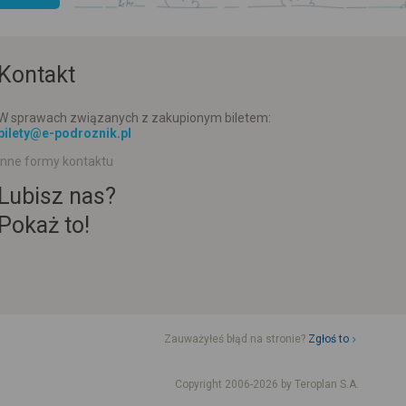
Kontakt
W sprawach związanych z zakupionym biletem:
bilety@e-podroznik.pl
Inne formy kontaktu
Lubisz nas?
Pokaż to!
Zauważyłeś błąd na stronie?
Zgłoś to
d jazdy komunikacji miejskiej
Rozkład jazdy busów od adresu-adresu
Copyright 2006-2026 by Teroplan S.A.