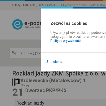
Bilety - PKP, PKS, BUSY i MPK
Międzynarodowe Bilety Auto
Zezwól na cookies
Używamy plików cookies i podobnyc
Rozkład Jazdy 
usług zgodnie z zainteresowaniami
Polityce prywatności
.
Pok
Ustawienia
Rozkład jazdy ZKM Spółka z o.o. w
Królewiecka (Metalowców) 1
Elbląg
21
Dworzec PKP/PKS
Rozkład jazdy