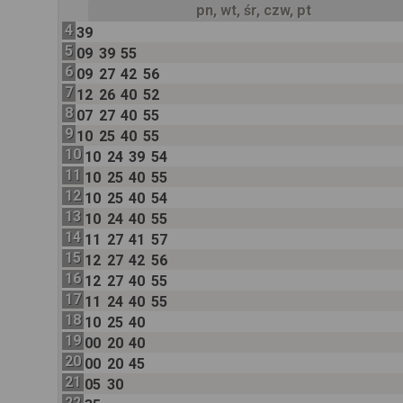
pn, wt, śr, czw, pt
4
39
5
09
39
55
6
09
27
42
56
7
12
26
40
52
8
07
27
40
55
9
10
25
40
55
10
10
24
39
54
11
10
25
40
55
12
10
25
40
54
13
10
24
40
55
14
11
27
41
57
15
12
27
42
56
16
12
27
40
55
17
11
24
40
55
18
10
25
40
19
00
20
40
20
00
20
45
21
05
30
22