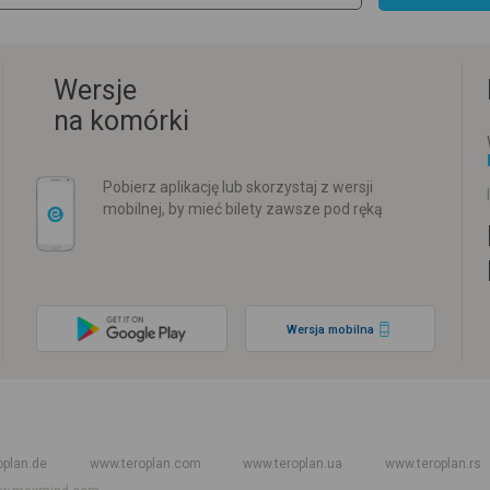
Wersje
na komórki
Pobierz aplikację lub skorzystaj z wersji
mobilnej, by mieć bilety zawsze pod ręką
Wersja mobilna
w
Rozkład jazdy PKP
Rozkład jazdy autokarów międzynarodowych
Rozkła
oplan.de
www.teroplan.com
www.teroplan.ua
www.teroplan.rs