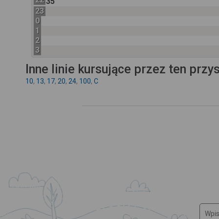
35
23
0
1
2
3
Inne linie kursujące przez ten przy
10
,
13
,
17
,
20
,
24
,
100
,
C