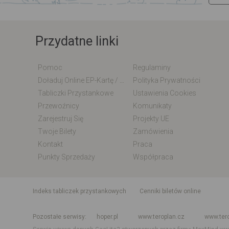
Przydatne linki
Pomoc
Regulaminy
Doładuj Online EP-Kartę / EM-Kartę
Polityka Prywatności
Tabliczki Przystankowe
Ustawienia Cookies
Przewoźnicy
Komunikaty
Zarejestruj Się
Projekty UE
Twoje Bilety
Zamówienia
Kontakt
Praca
Punkty Sprzedaży
Współpraca
indeks tabliczek przystankowych
Cenniki biletów online
Rozkład jazdy krajowy i międzynarodowy
Rozkład jazdy autobusó
Pozostałe serwisy
hoper.pl
www.teroplan.cz
www.ter