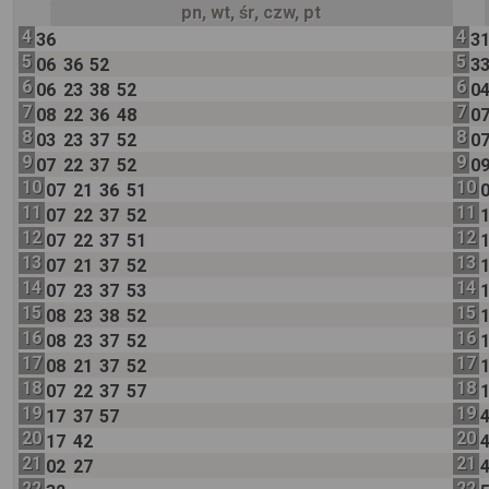
pn, wt, śr, czw, pt
4
4
36
3
5
5
06
36
52
3
6
6
06
23
38
52
0
7
7
08
22
36
48
0
8
8
03
23
37
52
0
9
9
07
22
37
52
0
10
10
07
21
36
51
11
11
07
22
37
52
12
12
07
22
37
51
13
13
07
21
37
52
14
14
07
23
37
53
15
15
08
23
38
52
16
16
08
23
37
52
17
17
08
21
37
52
18
18
07
22
37
57
19
19
17
37
57
20
20
17
42
21
21
02
27
22
22