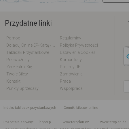
Przydatne linki
Pomoc
Regulaminy
Doładuj Online EP-Kartę / EM-Kartę
Polityka Prywatności
Tabliczki Przystankowe
Ustawienia Cookies
Przewoźnicy
Komunikaty
Zarejestruj Się
Projekty UE
Twoje Bilety
Zamówienia
Kontakt
Praca
Punkty Sprzedaży
Współpraca
indeks tabliczek przystankowych
Cenniki biletów online
Rozkład jazdy krajowy i międzynarodowy
Rozkład jazdy autobusów
Rozk
Pozostałe serwisy
hoper.pl
www.teroplan.cz
www.teroplan.de