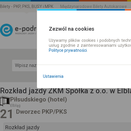
Bilety - PKP, PKS, BUSY i MPK
Międzynarodowe Bilety Autokarowe
Zezwól na cookies
Używamy plików cookies i podobnych techn
Rozkład Jazdy | Bilety
usług zgodnie z zainteresowaniami użytk
Polityce prywatności
.
Pok
Ustawienia
Rozkład jazdy ZKM Spółka z o.o. w Elbl
Piłsudskiego (hotel)
Elbląg
21
Dworzec PKP/PKS
Rozkład jazdy