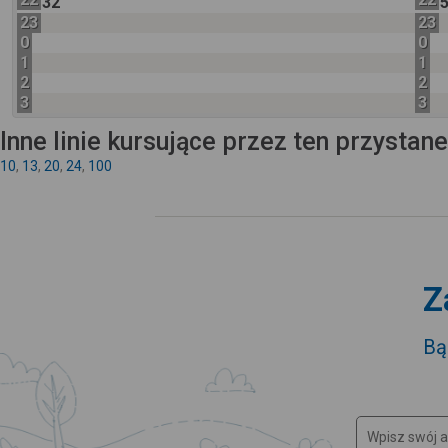
32
23
23
0
0
1
1
2
2
3
3
Inne linie kursujące przez ten przystan
10
,
13
,
20
,
24
,
100
Z
Bą