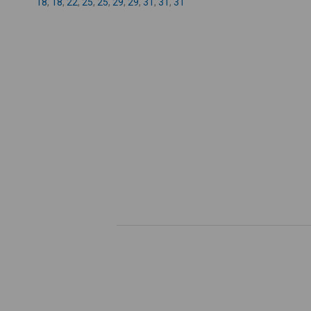
18
,
18
,
22
,
25
,
25
,
29
,
29
,
31
,
31
,
31