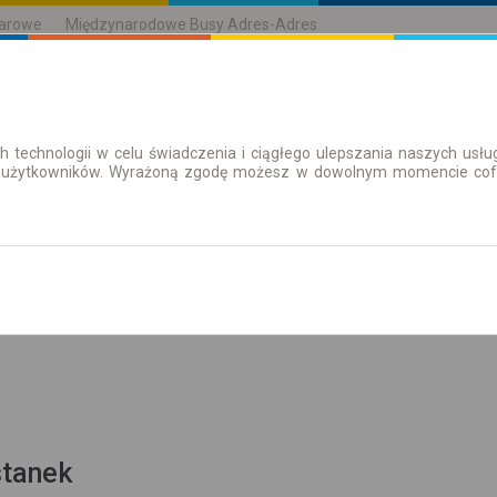
karowe
Międzynarodowe Busy Adres-Adres
h technologii w celu świadczenia i ciągłego ulepszania naszych us
| Bilety
Bilety okresowe
 użytkowników. Wyrażoną zgodę możesz w dowolnym momencie cofną
aż rozkład
stanek