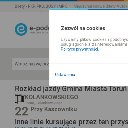
Bilety - PKP, PKS, BUSY i MPK
Międzynarodowe Bilety Auto
Zezwól na cookies
Używamy plików cookies i podobnyc
Rozkład Jazdy 
usług zgodnie z zainteresowaniami
Polityce prywatności
.
Pok
Ustawienia
Rozkład jazdy Gmina Miasta Toruń
KOLANKOWSKIEGO
Toruń, Kolankowskiego
22
Przy Kaszowniku
Inne linie kursujące przez ten przy