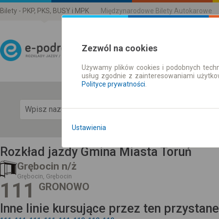
Bilety - PKP, PKS, BUSY i MPK
Międzynarodowe Bilety Autokarowe
Zezwól na cookies
Używamy plików cookies i podobnych techn
Rozkład Jazdy | Bilety
usług zgodnie z zainteresowaniami użytk
Polityce prywatności
.
Pok
Ustawienia
Rozkład jazdy Gmina Miasta Toruń
Grębocin n/ż
Grębocin, Grębocin
111
GRONOWO
Inne linie kursujące przez ten przystan