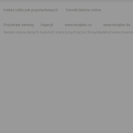
indeks tabliczek przystankowych
Cenniki biletów online
Rozkład jazdy krajowy i międzynarodowy
Rozkład jazdy autobusów
Rozk
Pozostałe serwisy
hoper.pl
www.teroplan.cz
www.teroplan.de
Serwis używa danych GeoLite2 stworzonych przez firmę MaxMind
www.maxmi