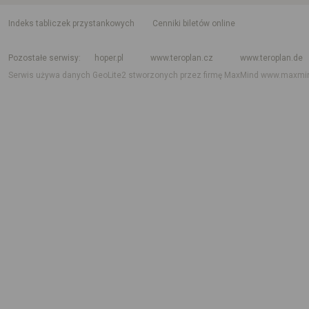
indeks tabliczek przystankowych
Cenniki biletów online
Rozkład jazdy krajowy i międzynarodowy
Rozkład jazdy autobusów
Rozk
Pozostałe serwisy
hoper.pl
www.teroplan.cz
www.teroplan.de
Serwis używa danych GeoLite2 stworzonych przez firmę MaxMind
www.maxmi