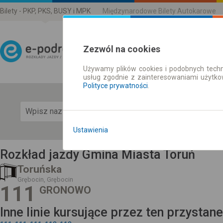
Bilety - PKP, PKS, BUSY i MPK
Międzynarodowe Bilety Autokarowe
Zezwól na cookies
Używamy plików cookies i podobnych techn
Rozkład Jazdy | Bilety
usług zgodnie z zainteresowaniami użytk
Polityce prywatności
.
Pok
Ustawienia
Rozkład jazdy Gmina Miasta Toruń
Toruńska
Grębocin, Grębocin
111
GRONOWO
Inne linie kursujące przez ten przystan