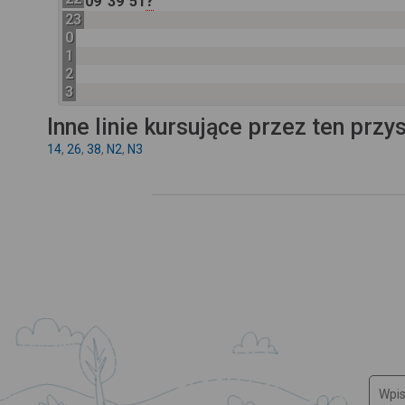
?
09
39
51
23
0
1
2
3
Inne linie kursujące przez ten przy
14
,
26
,
38
,
N2
,
N3