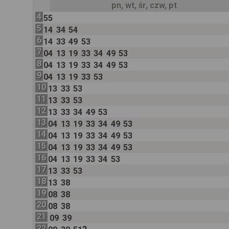
pn, wt, śr, czw, pt
4
55
5
14
34
54
6
14
33
49
53
7
04
13
19
33
34
49
53
8
04
13
19
33
34
49
53
9
04
13
19
33
53
10
13
33
53
11
13
33
53
12
13
33
34
49
53
13
04
13
19
33
34
49
53
14
04
13
19
33
34
49
53
15
04
13
19
33
34
49
53
16
04
13
19
33
34
53
17
13
33
53
18
13
38
19
08
38
20
08
38
21
09
39
22