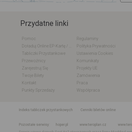
Przydatne linki
Pomoc
Regulaminy
Doładuj Online EP-Kartę / EM-Kartę
Polityka Prywatności
Tabliczki Przystankowe
Ustawienia Cookies
Przewoźnicy
Komunikaty
Zarejestruj Się
Projekty UE
Twoje Bilety
Zamówienia
Kontakt
Praca
Punkty Sprzedaży
Współpraca
indeks tabliczek przystankowych
Cenniki biletów online
Rozkład jazdy krajowy i międzynarodowy
Rozkład jazdy autobusó
Pozostałe serwisy
hoper.pl
www.teroplan.cz
www.ter