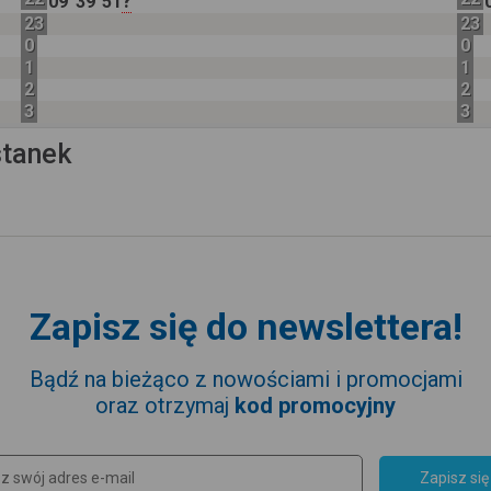
?
09
39
51
23
23
0
0
1
1
2
2
3
3
stanek
Zapisz się do newslettera!
Bądź na bieżąco z nowościami i promocjami
oraz otrzymaj
kod promocyjny
Zapisz się