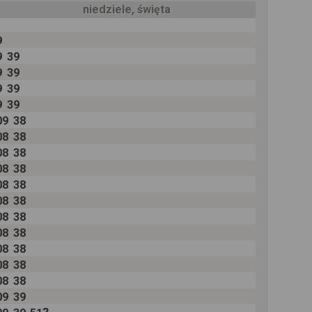
niedziele, święta
9
9
39
9
39
9
39
9
39
09
38
08
38
08
38
08
38
08
38
08
38
08
38
08
38
08
38
08
38
08
38
09
39