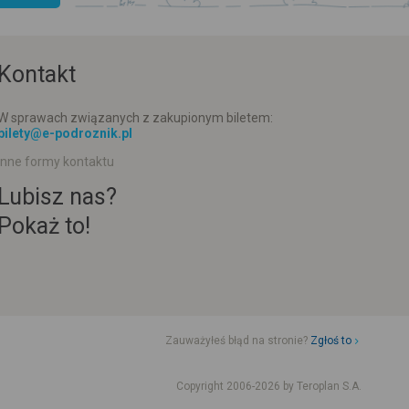
Kontakt
W sprawach związanych z zakupionym biletem:
bilety@e-podroznik.pl
Inne formy kontaktu
Lubisz nas?
Pokaż to!
Zauważyłeś błąd na stronie?
Zgłoś to
d jazdy komunikacji miejskiej
Rozkład jazdy busów od adresu-adresu
Copyright 2006-2026 by Teroplan S.A.