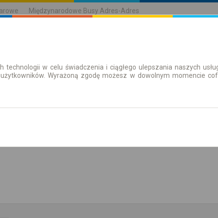
karowe
Międzynarodowe Busy Adres-Adres
h technologii w celu świadczenia i ciągłego ulepszania naszych us
| Bilety
Bilety okresowe
 użytkowników. Wyrażoną zgodę możesz w dowolnym momencie cofną
Pokaż rozkład