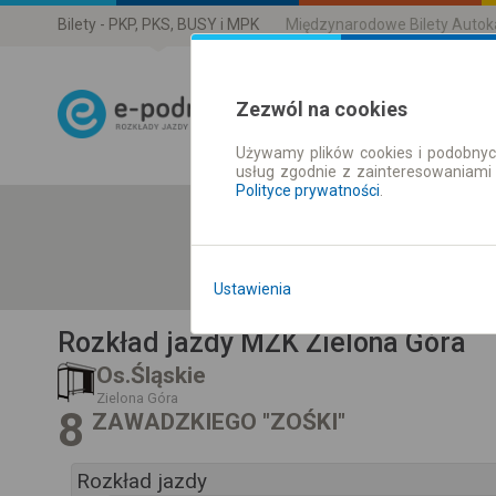
Bilety - PKP, PKS, BUSY i MPK
Międzynarodowe Bilety Auto
Zezwól na cookies
Używamy plików cookies i podobnyc
Rozkład Jazdy 
usług zgodnie z zainteresowaniami
Polityce prywatności
.
Ustawienia
Rozkład jazdy MZK Zielona Góra
Os.Śląskie
Zielona Góra
8
ZAWADZKIEGO "ZOŚKI"
Rozkład jazdy