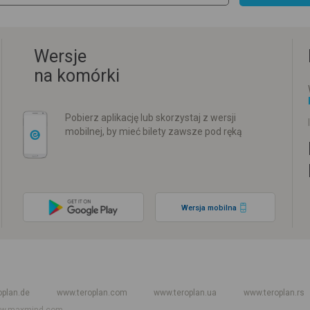
Wersje
na komórki
Pobierz aplikację lub skorzystaj z wersji
mobilnej, by mieć bilety zawsze pod ręką
Wersja mobilna
w
Rozkład jazdy PKP
Rozkład jazdy autokarów międzynarodowych
Rozkła
oplan.de
www.teroplan.com
www.teroplan.ua
www.teroplan.rs