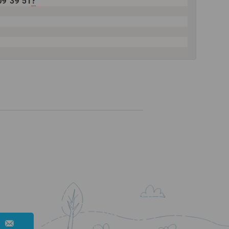
?
09
39
51