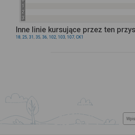
1
2
3
Inne linie kursujące przez ten przy
18
,
25
,
31
,
35
,
36
,
102
,
103
,
107
,
CK1