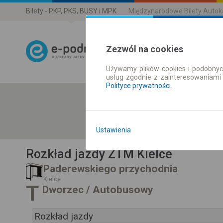
Bilety - PKP, PKS, BUSY i MPK
Międzynarodowe Bilety Auto
Zezwól na cookies
Używamy plików cookies i podobnyc
Rozkład Jazdy 
usług zgodnie z zainteresowaniami
Polityce prywatności
.
Ustawienia
Rozkład jazdy ZTM Kielce
Paderewskiego przychodnia
Kielce
T
Dworzec / Autobusowy
Rozkład jazdy