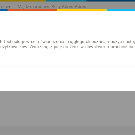
karowe
Międzynarodowe Busy Adres-Adres
h technologii w celu świadczenia i ciągłego ulepszania naszych us
| Bilety
Bilety okresowe
 użytkowników. Wyrażoną zgodę możesz w dowolnym momencie cofną
Pokaż rozkład