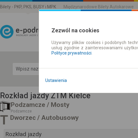
Bilety - PKP, PKS, BUSY i MPK
Międzynarodowe Bilety Autokarowe
Zezwól na cookies
Używamy plików cookies i podobnych techn
Rozkład Jazdy | Bilety
usług zgodnie z zainteresowaniami użytk
Polityce prywatności
.
Pok
Ustawienia
Rozkład jazdy ZTM Kielce
Podzamcze / Mosty
Podzamcze
T
Dworzec / Autobusowy
Rozkład jazdy