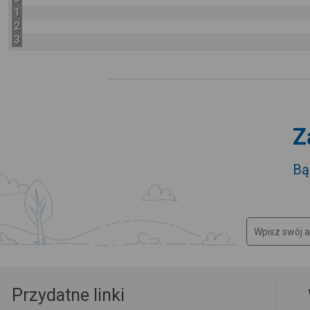
1
2
3
Z
Bą
Przydatne linki