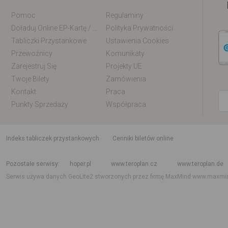
Pomoc
Regulaminy
Doładuj Online EP-Kartę / EM-Kartę
Polityka Prywatności
Tabliczki Przystankowe
Ustawienia Cookies
Przewoźnicy
Komunikaty
Zarejestruj Się
Projekty UE
Twoje Bilety
Zamówienia
Kontakt
Praca
Punkty Sprzedaży
Współpraca
indeks tabliczek przystankowych
Cenniki biletów online
Rozkład jazdy krajowy i międzynarodowy
Rozkład jazdy autobusów
Rozk
Pozostałe serwisy
hoper.pl
www.teroplan.cz
www.teroplan.de
Serwis używa danych GeoLite2 stworzonych przez firmę MaxMind
www.maxmi