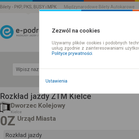
Bilety - PKP, PKS, BUSY i MPK
Międzynarodowe Bilety Autokarowe
Zezwól na cookies
Używamy plików cookies i podobnych techn
Rozkład Jazdy | Bilety
usług zgodnie z zainteresowaniami użytk
Polityce prywatności
.
Pok
Ustawienia
Rozkład jazdy ZTM Kielce
Dworzec Kolejowy
Kielce
0Z
Urząd Miasta
Rozkład jazdy