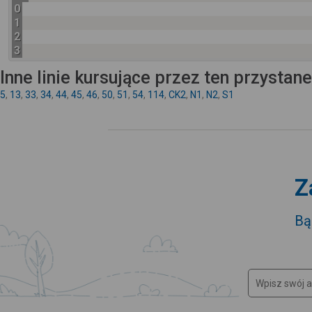
0
1
2
3
Inne linie kursujące przez ten przystan
5
,
13
,
33
,
34
,
44
,
45
,
46
,
50
,
51
,
54
,
114
,
CK2
,
N1
,
N2
,
S1
Z
Bą