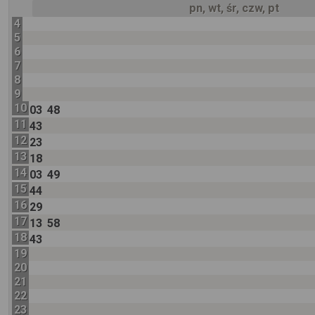
pn, wt, śr, czw, pt
4
5
6
7
8
9
10
03
48
11
43
12
23
13
18
14
03
49
15
44
16
29
17
13
58
18
43
19
20
21
22
23