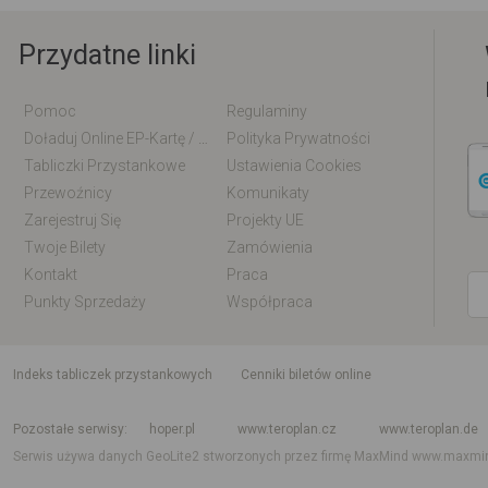
Przydatne linki
Pomoc
Regulaminy
Doładuj Online EP-Kartę / EM-Kartę
Polityka Prywatności
Tabliczki Przystankowe
Ustawienia Cookies
Przewoźnicy
Komunikaty
Zarejestruj Się
Projekty UE
Twoje Bilety
Zamówienia
Kontakt
Praca
Punkty Sprzedaży
Współpraca
indeks tabliczek przystankowych
Cenniki biletów online
Rozkład jazdy krajowy i międzynarodowy
Rozkład jazdy autobusów
Rozk
Pozostałe serwisy
hoper.pl
www.teroplan.cz
www.teroplan.de
Serwis używa danych GeoLite2 stworzonych przez firmę MaxMind
www.maxmi