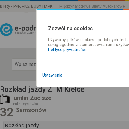
Bilety - PKP, PKS, BUSY i MPK
Międzynarodowe Bilety Autokarowe
Zezwól na cookies
Używamy plików cookies i podobnych techn
Rozkład Jazdy | Bilety
usług zgodnie z zainteresowaniami użytk
Polityce prywatności
.
Pok
Ustawienia
Rozkład jazdy ZTM Kielce
Tumlin Zacisze
Tumlin-Dąbrówka
32
Samsonów
Rozkład jazdy