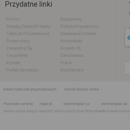
Przydatne linki
Pomoc
Regulaminy
Doładuj Online EP-Kartę / EM-Kartę
Polityka Prywatności
Tabliczki Przystankowe
Ustawienia Cookies
Przewoźnicy
Komunikaty
Zarejestruj Się
Projekty UE
Twoje Bilety
Zamówienia
Kontakt
Praca
Punkty Sprzedaży
Współpraca
indeks tabliczek przystankowych
Cenniki biletów online
Rozkład jazdy krajowy i międzynarodowy
Rozkład jazdy autobusów
Rozk
Pozostałe serwisy
hoper.pl
www.teroplan.cz
www.teroplan.de
Serwis używa danych GeoLite2 stworzonych przez firmę MaxMind
www.maxmi