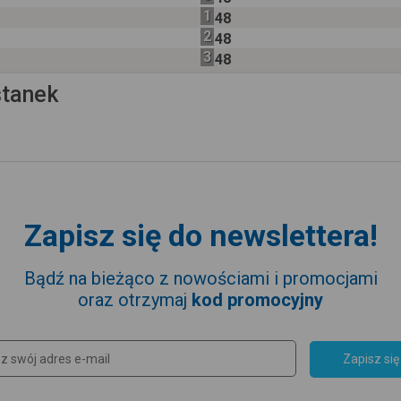
1
48
2
48
3
48
stanek
Zapisz się do newslettera!
Bądź na bieżąco z nowościami i promocjami
oraz otrzymaj
kod promocyjny
Zapisz się