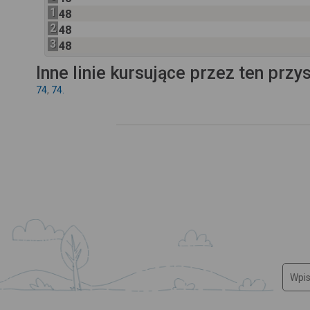
1
48
2
48
3
48
Inne linie kursujące przez ten przy
74
,
74.