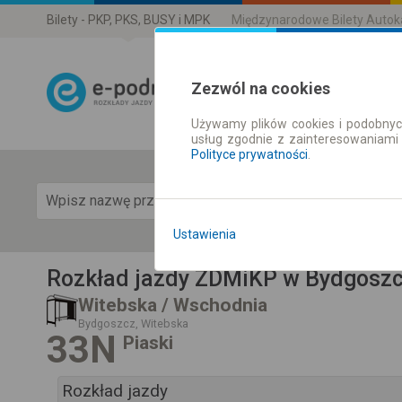
Bilety - PKP, PKS, BUSY i MPK
Międzynarodowe Bilety Auto
Zezwól na cookies
Używamy plików cookies i podobnyc
Rozkład Jazdy 
usług zgodnie z zainteresowaniami
Polityce prywatności
.
Pok
Ustawienia
Rozkład jazdy ZDMiKP w Bydgosz
Witebska / Wschodnia
Bydgoszcz, Witebska
33N
Piaski
Rozkład jazdy