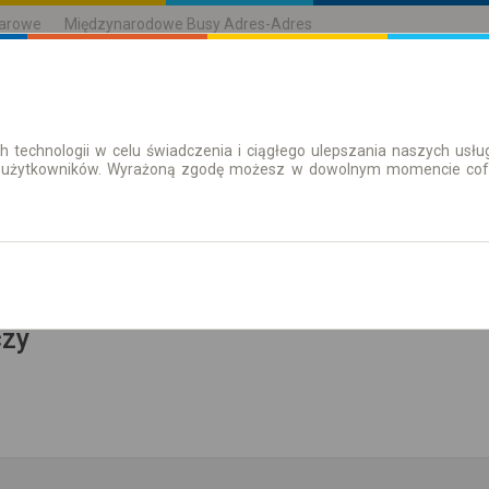
karowe
Międzynarodowe Busy Adres-Adres
h technologii w celu świadczenia i ciągłego ulepszania naszych us
| Bilety
Bilety okresowe
 użytkowników. Wyrażoną zgodę możesz w dowolnym momencie cofną
aż rozkład
czy