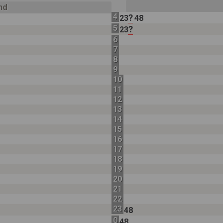
 nd
4
?
23
48
5
?
23
6
7
8
9
10
11
12
13
14
15
16
17
18
19
20
21
22
23
48
0
48