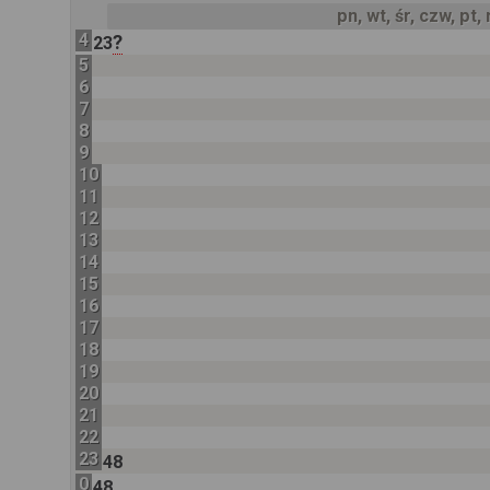
pn, wt, śr, czw, pt,
4
?
23
5
6
7
8
9
10
11
12
13
14
15
16
17
18
19
20
21
22
23
48
0
48