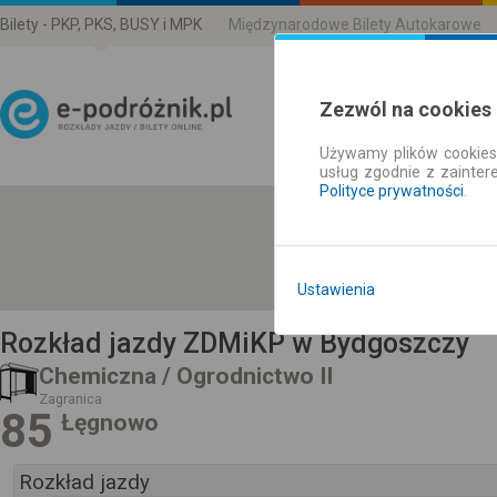
Bilety - PKP, PKS, BUSY i MPK
Międzynarodowe Bilety Autokarowe
Zezwól na cookies
Używamy plików cookies 
Rozkład Jazdy | Bilety
usług zgodnie z zainte
Polityce prywatności
.
Ustawienia
Rozkład jazdy ZDMiKP w Bydgoszczy
Chemiczna / Ogrodnictwo II
Zagranica
85
Łęgnowo
Rozkład jazdy