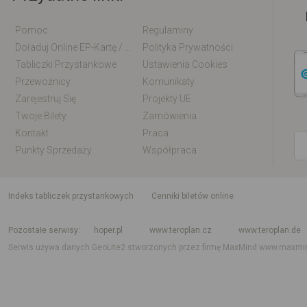
Pomoc
Regulaminy
Doładuj Online EP-Kartę / EM-Kartę
Polityka Prywatności
Tabliczki Przystankowe
Ustawienia Cookies
Przewoźnicy
Komunikaty
Zarejestruj Się
Projekty UE
Twoje Bilety
Zamówienia
Kontakt
Praca
Punkty Sprzedaży
Współpraca
indeks tabliczek przystankowych
Cenniki biletów online
Rozkład jazdy krajowy i międzynarodowy
Rozkład jazdy autobusów
Rozk
Pozostałe serwisy
hoper.pl
www.teroplan.cz
www.teroplan.de
Serwis używa danych GeoLite2 stworzonych przez firmę MaxMind
www.maxmi