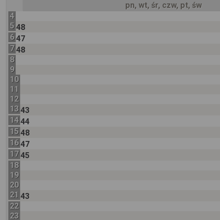
pn, wt, śr, czw, pt, św
4
5
48
6
47
7
48
8
9
10
11
12
13
43
14
44
15
48
16
47
17
45
18
19
20
21
43
22
23