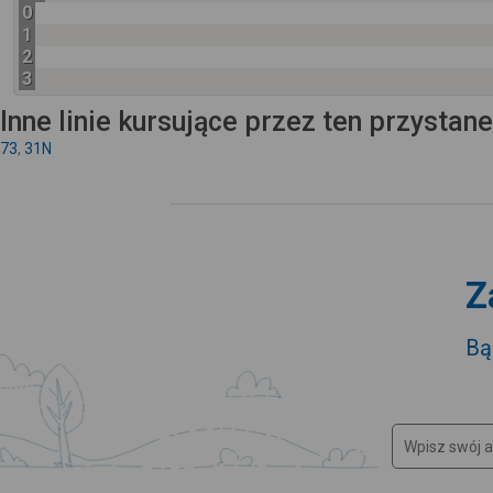
0
1
2
3
Inne linie kursujące przez ten przystan
73
,
31N
Z
Bą