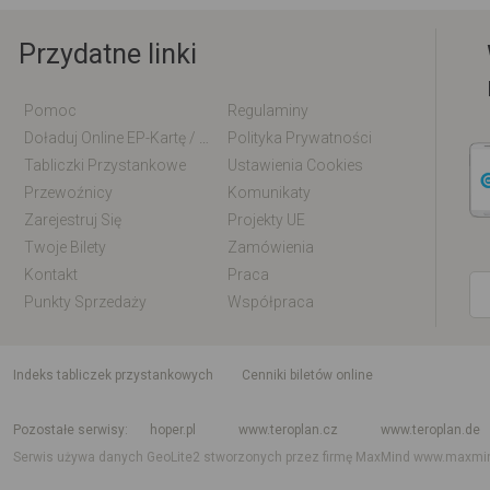
Przydatne linki
Pomoc
Regulaminy
Doładuj Online EP-Kartę / EM-Kartę
Polityka Prywatności
Tabliczki Przystankowe
Ustawienia Cookies
Przewoźnicy
Komunikaty
Zarejestruj Się
Projekty UE
Twoje Bilety
Zamówienia
Kontakt
Praca
Punkty Sprzedaży
Współpraca
indeks tabliczek przystankowych
Cenniki biletów online
Rozkład jazdy krajowy i międzynarodowy
Rozkład jazdy autobusów
Rozk
Pozostałe serwisy
hoper.pl
www.teroplan.cz
www.teroplan.de
Serwis używa danych GeoLite2 stworzonych przez firmę MaxMind
www.maxmi