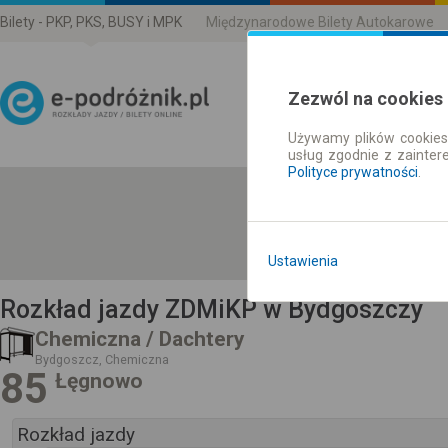
Bilety - PKP, PKS, BUSY i MPK
Międzynarodowe Bilety Autokarowe
Zezwól na cookies
Używamy plików cookies 
Rozkład Jazdy | Bilety
usług zgodnie z zainte
Polityce prywatności
.
Ustawienia
Rozkład jazdy ZDMiKP w Bydgoszczy
Chemiczna / Dachtery
Bydgoszcz, Chemiczna
85
Łęgnowo
Rozkład jazdy