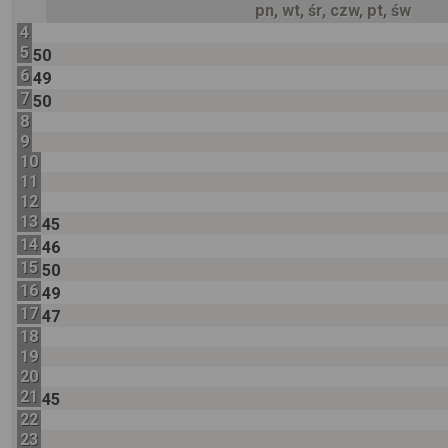
pn, wt, śr, czw, pt, św
4
5
50
6
49
7
50
8
9
10
11
12
13
45
14
46
15
50
16
49
17
47
18
19
20
21
45
22
23