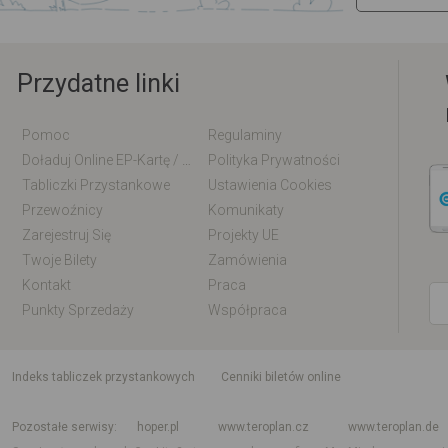
Przydatne linki
Pomoc
Regulaminy
Doładuj Online EP-Kartę / EM-Kartę
Polityka Prywatności
Tabliczki Przystankowe
Ustawienia Cookies
Przewoźnicy
Komunikaty
Zarejestruj Się
Projekty UE
Twoje Bilety
Zamówienia
Kontakt
Praca
Punkty Sprzedaży
Współpraca
indeks tabliczek przystankowych
Cenniki biletów online
Rozkład jazdy krajowy i międzynarodowy
Rozkład jazdy autobusów
Rozk
Pozostałe serwisy
hoper.pl
www.teroplan.cz
www.teroplan.de