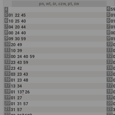
pn, wt, śr, czw, pt, św
4
4
5
5
5
01
22
45
0
6
6
10
25
40
0
7
7
04
20
44
0
8
8
00
24
40
0
9
9
09
30
59
0
10
10
20
49
11
11
10
39
12
12
00
24
40
59
13
13
23
43
59
14
14
23
42
15
15
03
23
43
16
16
01
23
48
17
17
13
34
18
18
?
01
13
26
19
19
01
27
20
20
01
31
57
21
21
31
57
22
22