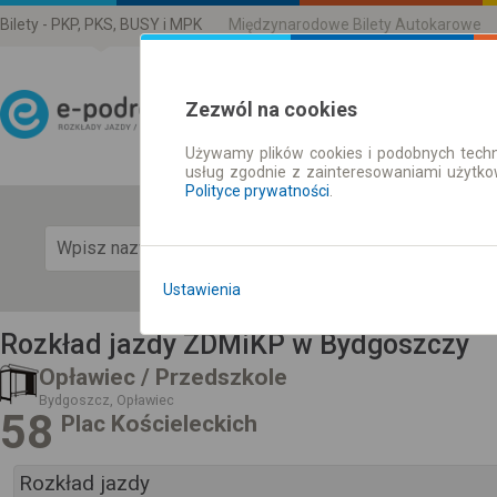
Bilety - PKP, PKS, BUSY i MPK
Międzynarodowe Bilety Autokarowe
Zezwól na cookies
Używamy plików cookies i podobnych techn
Rozkład Jazdy | Bilety
usług zgodnie z zainteresowaniami użytk
Polityce prywatności
.
Pok
Ustawienia
Rozkład jazdy ZDMiKP w Bydgoszczy
Opławiec / Przedszkole
Bydgoszcz, Opławiec
58
Plac Kościeleckich
Rozkład jazdy