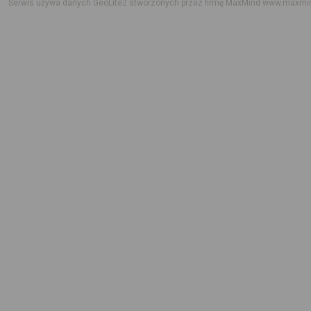
Serwis używa danych GeoLite2 stworzonych przez firmę MaxMind
www.maxmi