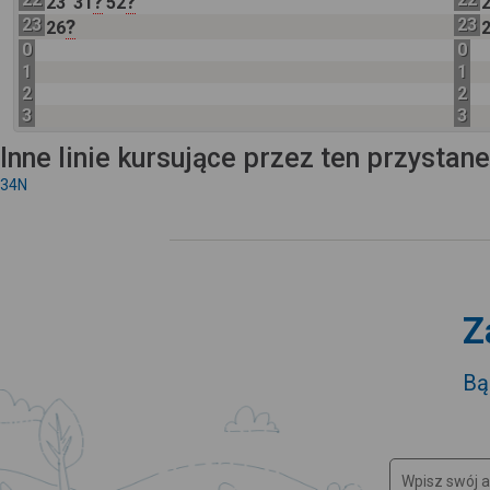
?
?
23
31
52
23
23
?
26
0
0
1
1
2
2
3
3
Inne linie kursujące przez ten przystan
34N
Z
Bą