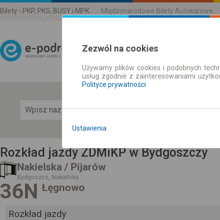
Bilety - PKP, PKS, BUSY i MPK
Międzynarodowe Bilety Autokarowe
Zezwól na cookies
Używamy plików cookies i podobnych techn
Rozkład Jazdy | Bilety
usług zgodnie z zainteresowaniami użytk
Polityce prywatności
.
Pok
Ustawienia
Rozkład jazdy ZDMiKP w Bydgoszczy
Nakielska / Pijarów
Bydgoszcz, Nakielska
36N
Łęgnowo
Rozkład jazdy