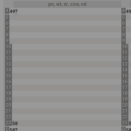
pn, wt, śr, czw, nd
4
4
?
49
4
5
5
6
6
7
7
8
8
9
9
10
10
11
11
12
12
13
13
14
14
15
15
16
16
17
17
18
18
19
19
20
20
21
21
22
22
23
23
58
0
0
?
58
5