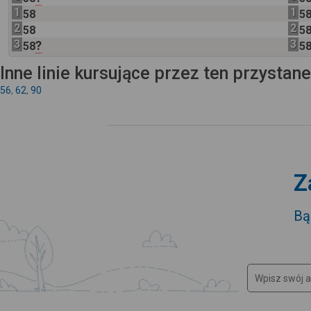
1
1
58
5
2
2
58
5
3
3
?
58
5
Inne linie kursujące przez ten przystan
56
,
62
,
90
Z
Bą