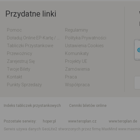
Przydatne linki
Pomoc
Regulaminy
Doładuj Online EP-Kartę / EM-Kartę
Polityka Prywatności
Tabliczki Przystankowe
Ustawienia Cookies
Przewoźnicy
Komunikaty
Zarejestruj Się
Projekty UE
Twoje Bilety
Zamówienia
Kontakt
Praca
Punkty Sprzedaży
Współpraca
indeks tabliczek przystankowych
Cenniki biletów online
Rozkład jazdy krajowy i międzynarodowy
Rozkład jazdy autobusów
Rozk
Pozostałe serwisy
hoper.pl
www.teroplan.cz
www.teroplan.de
Serwis używa danych GeoLite2 stworzonych przez firmę MaxMind
www.maxmi