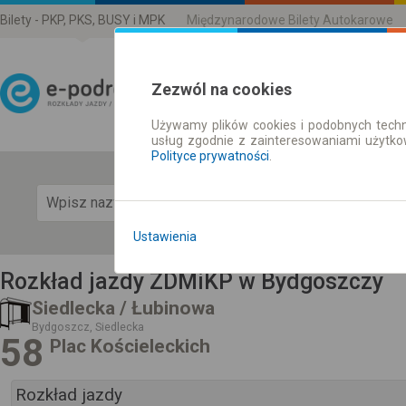
Bilety - PKP, PKS, BUSY i MPK
Międzynarodowe Bilety Autokarowe
Zezwól na cookies
Używamy plików cookies i podobnych techn
Rozkład Jazdy | Bilety
usług zgodnie z zainteresowaniami użytk
Polityce prywatności
.
Pok
Ustawienia
Rozkład jazdy ZDMiKP w Bydgoszczy
Siedlecka / Łubinowa
Bydgoszcz, Siedlecka
58
Plac Kościeleckich
Rozkład jazdy