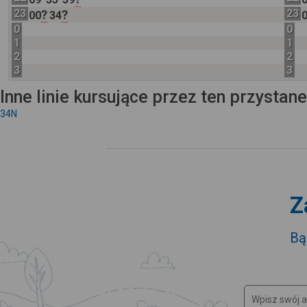
23
23
?
?
00
34
0
0
1
1
2
2
3
3
Inne linie kursujące przez ten przystan
34N
Z
Bą