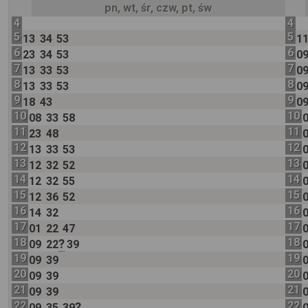
pn, wt, śr, czw, pt, św
4
4
5
5
13
34
53
1
6
6
23
34
53
0
7
7
13
33
53
0
8
8
13
33
53
0
9
9
18
43
0
10
10
08
33
58
11
11
23
48
12
12
13
33
53
13
13
12
32
52
14
14
12
32
55
15
15
12
36
52
16
16
14
32
17
17
01
22
47
18
18
?
09
22
39
19
19
09
39
20
20
09
39
21
21
09
39
22
22
?
09
35
39