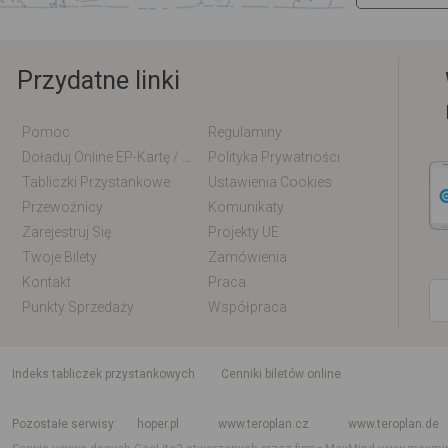
Przydatne linki
Pomoc
Regulaminy
Doładuj Online EP-Kartę / EM-Kartę
Polityka Prywatności
Tabliczki Przystankowe
Ustawienia Cookies
Przewoźnicy
Komunikaty
Zarejestruj Się
Projekty UE
Twoje Bilety
Zamówienia
Kontakt
Praca
Punkty Sprzedaży
Współpraca
indeks tabliczek przystankowych
Cenniki biletów online
Rozkład jazdy krajowy i międzynarodowy
Rozkład jazdy autobusów
Rozk
Pozostałe serwisy
hoper.pl
www.teroplan.cz
www.teroplan.de